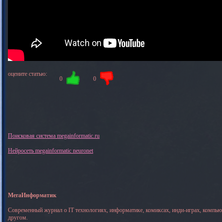
оцените статью:
0
0
Поисковая система megainformatic.ru
Нейросеть megainformatic neuronet
МегаИнформатик
Современный журнал о IT технологиях, информатике, комиксах, инди-играх, компь
другом.