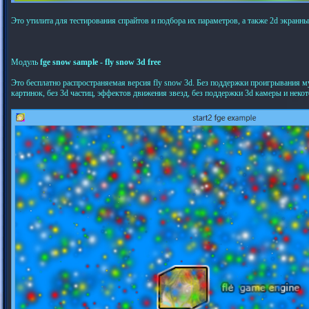
Это утилита для тестирования спрайтов и подбора их параметров, а также 2d экранны
Модуль
fge snow sample - fly snow 3d free
Это бесплатно распространяемая версия fly snow 3d. Без поддержки проигрывания 
картинок, без 3d частиц, эффектов движения звезд, без поддержки 3d камеры и нек