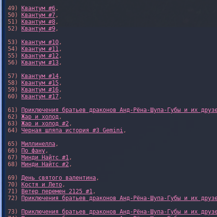
49) 
Квантум #6
,

50) 
Квантум #7
,

51) 
Квантум #8
,

52) 
Квантум #9
,

53) 
Квантум #10
,

54) 
Квантум #11
,

55) 
Квантум #12
,

56) 
Квантум #13
,

57) 
Квантум #14
,

58) 
Квантум #15
,

59) 
Квантум #16
,

60) 
Квантум #17
,

61) 
Приключения братьев драконов Анд-Рёна-Шупа-Губы и их друз
62) 
Жар и холод
,

63) 
Жар и холод #2
,

64) 
Черная шляпа история #3 Gemini
,

65) 
Миллинелла
,

66) 
По фану
,

67) 
Минди Найтс #1
,

68) 
Минди Найтс #2
,

69) 
День святого валентина
,

70) 
Костя и Лето
,

71) 
Ветер перемен 2125 #1
,

72) 
Приключения братьев драконов Анд-Рёна-Шупа-Губы и их друз
73) 
Приключения братьев драконов Анд-Рёна-Шупа-Губы и их друз