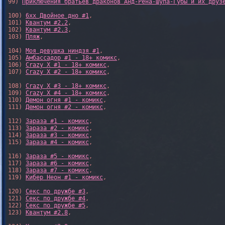
99) 
Приключения братьев драконов Анд-Рёна-Шупа-Губы и их друз
100) 
6xx Двойное дно #1
,

101) 
Квантум #2.2
,

102) 
Квантум #2.3
,

103) 
Пляж
,

104) 
Моя девушка ниндзя #1
,

105) 
Амбассадор #1 - 18+ комикс
,

106) 
Crazy X #1 - 18+ комикс
,

107) 
Crazy X #2 - 18+ комикс
,

108) 
Crazy X #3 - 18+ комикс
,

109) 
Crazy X #4 - 18+ комикс
,

110) 
Демон огня #1 - комикс
,

111) 
Демон огня #2 - комикс
,

112) 
Зараза #1 - комикс
,

113) 
Зараза #2 - комикс
,

114) 
Зараза #3 - комикс
,

115) 
Зараза #4 - комикс
,

116) 
Зараза #5 - комикс
,

117) 
Зараза #6 - комикс
,

118) 
Зараза #7 - комикс
,

119) 
Кибер Неон #1 - комикс
,

120) 
Секс по дружбе #3
,

121) 
Секс по дружбе #4
,

122) 
Секс по дружбе #5
,

123) 
Квантум #2.8
,
