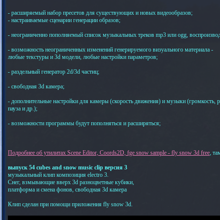
- расширяемый набор пресетов для существующих и новых видеообразов;
- настраиваемые сценарии генерации образов;
- неограниченно пополняемый список музыкальных треков mp3 или ogg, воспроизвод
- возможность неограниченных изменений генерируемого визуального материала -
любые текстуры и 3d модели, любые настройки параметров;
- раздельный генератор 2d/3d частиц;
- свободная 3d камера;
- дополнительные настройки для камеры (скорость движения) и музыки (громкость,
пауза и др.);
- возможности программы будут пополняться и расширяться;
Подробнее об утилитах Scene Editor, Coords2D, fge snow sample - fly snow 3d free
, т
выпуск 54 cubes and snow music clip версия 3
музыкальный клип композиция electro 3.
Снег, взмывающие вверх 3d разноцветные кубики,
платформа и смена фонов, свободная 3d камера
Клип сделан при помощи приложения fly snow 3d.