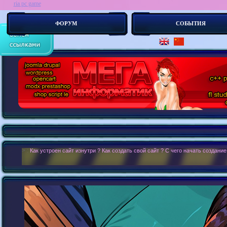
ria pc game
ФОРУМ
СОБЫТИЯ
> :
О ко-