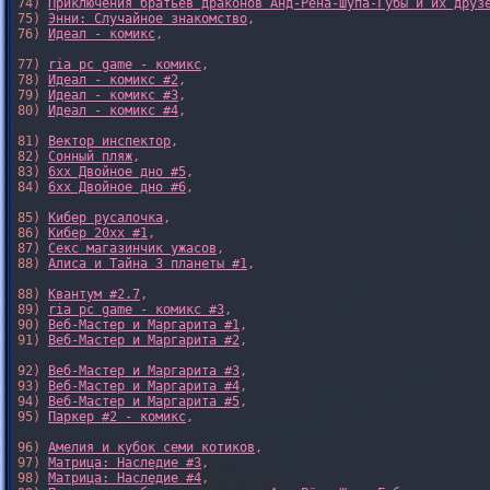
74) 
Приключения братьев драконов Анд-Рёна-Шупа-Губы и их друз
75) 
Энни: Случайное знакомство
,

76) 
Идеал - комикс
,

77) 
ria pc game - комикс
,

78) 
Идеал - комикс #2
,

79) 
Идеал - комикс #3
,

80) 
Идеал - комикс #4
,

81) 
Вектор инспектор
,

82) 
Сонный пляж
,

83) 
6xx Двойное дно #5
,

84) 
6xx Двойное дно #6
,

85) 
Кибер русалочка
,

86) 
Кибер 20xx #1
,

87) 
Секс магазинчик ужасов
,

88) 
Алиса и Тайна 3 планеты #1
,

88) 
Квантум #2.7
,

89) 
ria pc game - комикс #3
,

90) 
Веб-Мастер и Маргарита #1
,

91) 
Веб-Мастер и Маргарита #2
,

92) 
Веб-Мастер и Маргарита #3
,

93) 
Веб-Мастер и Маргарита #4
,

94) 
Веб-Мастер и Маргарита #5
,

95) 
Паркер #2 - комикс
,

96) 
Амелия и кубок семи котиков
,

97) 
Матрица: Наследие #3
, 

98) 
Матрица: Наследие #4
, 
