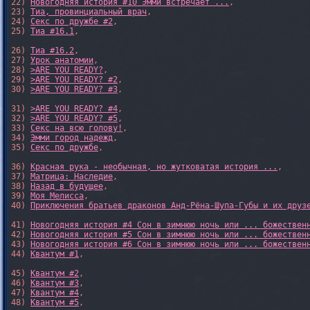
22) 
Новогодняя история #10 Эмми встречает ...
,

23) 
Тиа, провинциальный врач
,

24) 
Секс по дружбе #2
,

25) 
Тиа #16.1
,

26) 
Тиа #16.2
,

27) 
Урок анатомии
,

28) 
>ARE YOU READY?
,

29) 
>ARE YOU READY? #2
,

30) 
>ARE YOU READY? #3
,

31) 
>ARE YOU READY? #4
,

32) 
>ARE YOU READY? #5
,

33) 
Секс на всю голову!
,

34) 
Эмми город надежд
,

35) 
Секс по дружбе
,

36) 
Красная рука - необычная, но жутковатая история ...
,

37) 
Матрица: Наследие
, 

38) 
Назад в будущее
, 

39) 
Моя Мелисса
, 

40) 
Приключения братьев драконов Анд-Рёна-Шупа-Губы и их друз
41) 
Новогодняя история #4 Сон в зимнюю ночь или ... божествен
42) 
Новогодняя история #5 Сон в зимнюю ночь или ... божествен
43) 
Новогодняя история #6 Сон в зимнюю ночь или ... божествен
44) 
Квантум #1
,

45) 
Квантум #2
,

46) 
Квантум #3
,

47) 
Квантум #4
,

48) 
Квантум #5
,
