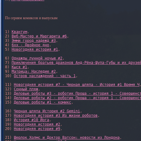
По сериям комиксов и выпускам
1) 
Квантум
, 

2) 
Веб-Мастер и Маргарита #6
, 

3) 
Эмми город надежд #3
, 

4) 
6xx - Двойное дно
, 

5) 
Новогодняя история #1
, 

6) 
Однажды лунной ночью #2
, 

7) 
Приключения братьев драконов Анд-Рёна-Шупа-Губы и их друзе
8) 
Кыся #1
, 

9) 
Матрица: Наследие #2
, 

10) 
Остров наслаждений - часть 1
, 

11) 
Новогодняя история #7 - Черная шляпа - История #1 Время Ч
,
12) 
Сонный пляж
, 

13) 
Деловые роботы #3 - роботик Проша - история 1 - Совершенс
14) 
Деловые роботы #2 - роботик Проша - история 1 - Совершенс
15) 
Деловые роботы #1 - комикс
,

16) 
Черная шляпа История #2 Gemini
,

17) 
Новогодняя история #3 Из жизни роботов
,

18) 
История #10 Йога
,

19) 
Новогодняя история #2
,

20) 
Новогодняя история #9
,

21) 
Шерлок Холмс и Доктор Ватсон: новости из Лондона
,
