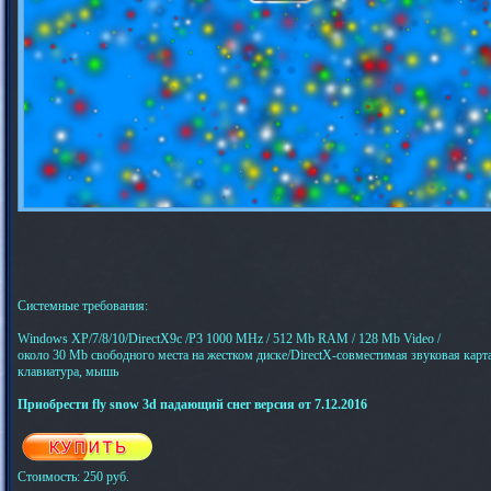
Системные требования:
Windows XP/7/8/10/DirectX9c /P3 1000 МHz / 512 Mb RAM / 128 Mb Video /
около 30 Mb свободного места на жестком диске/DirectX-совместимая звуковая карта
клавиатура, мышь
Приобрести fly snow 3d падающий снег версия от 7.12.2016
Стоимость: 250 руб.