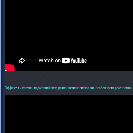
Эффекты - футажи падающий снег, разноцветные снежинки, особенности реализации.