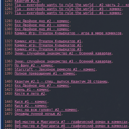
124) 
Квантум #2.9
,

125) 
Tia - everybody wants to rule the world - #2 часть 2 - к
126) 
Tia - everybody wants to rule the world - #3 - комикс
,

127) 
Tia - everybody wants to rule the world - #4 - комикс
,

128) 
6xx Двойное дно #2 - комикс
,

129) 
6xx Двойное дно #3 - комикс
,

130) 
6xx Двойное дно #4 - комикс
,

131) 
Комикс Игр: Птеалон Кувыркатор - игра в мире комиксов
,

132) 
Комикс игр: Птеалон Кувыркатор #1
,

133) 
Комикс игр: Птеалон Кувыркатор #2
,

134) 
Комикс игр: Птеалон Кувыркатор #3
,

135) 
Энни: случайное знакомство #2 - Осенний кавардак
,

136) 
Энни: случайное знакомство #3 - Осенний кавардак
,

137) 
По фану #2 - комикс
,

138) 
Starcraft - Звездное ремесло #2 - комикс
,

139) 
Полное превращение #1 - комикс
,

140) 
Квантум #2.1 - спец. выпуск Квантум 28 страниц
,

141) 
6xx Двойное дно #7 - комикс
,

142) 
Хрень #1 - комикс
,

143) 
Костя и лето #2
,

144) 
Кыся #1 - комикс
,

145) 
Кыся #2 - комикс
,

146) 
Секс на всю голову! #2 - комикс
,

147) 
Однажды лунной ночью #2
,

148) 
Веб-мастер и Маргарита #7 - графический роман в комиксах
,
149) 
Веб-мастер и Маргарита #8 - графический роман в комиксах
,