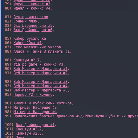
79) 
Идеал - комикс #3
,

80) 
Идеал - комикс #4
,

81) 
Вектор инспектор
,

82) 
Сонный пляж
,

83) 
6xx Двойное дно #5
,

84) 
6xx Двойное дно #6
,

85) 
Кибер русалочка
,

86) 
Кибер 20xx #1
,

87) 
Секс магазинчик ужасов
,

88) 
Алиса и Тайна 3 планеты #1
,

88) 
Квантум #2.7
,

89) 
ria pc game - комикс #3
,

90) 
Веб-Мастер и Маргарита #1
,

91) 
Веб-Мастер и Маргарита #2
,

92) 
Веб-Мастер и Маргарита #3
,

93) 
Веб-Мастер и Маргарита #4
,

94) 
Веб-Мастер и Маргарита #5
,

95) 
Паркер #2 - комикс
,

96) 
Амелия и кубок семи котиков
,

97) 
Матрица: Наследие #3
, 

98) 
Матрица: Наследие #4
, 

99) 
Приключения братьев драконов Анд-Рёна-Шупа-Губы и их друз
100) 
6xx Двойное дно #1
,

101) 
Квантум #2.2
,

102) 
Квантум #2.3
,

103) 
Пляж
,
