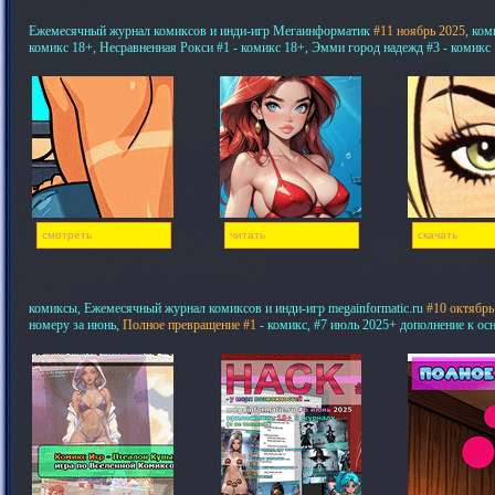
Ежемесячный журнал комиксов и инди-игр Мегаинформатик
#11 ноябрь 2025
, ком
комикс 18+, Несравненная Рокси #1 - комикс 18+, Эмми город надежд #3 - комикс
смотреть
читать
скачать
комиксы, Ежемесячный журнал комиксов и инди-игр megainformatic.ru
#10 октябрь
номеру за июнь,
Полное превращение #1
- комикс, #7 июль 2025+ дополнение к ос