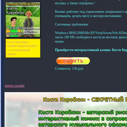
музыка, а также сюрпризы !
Комикс работает под управлением специального п
уменьшать, делать паузу в автопролистывании.
Системные требования:
Windows 98SE/2000/Me/XP/Vista/Seven/Win 8/Dire
около 100 Mb свободного места на жестком диске/
мышь
Костя Коробкин -
СЕКРЕТНЫЙ ПРОЕКТ
Приобрести интерактивный комикс Костя Кор
- интерактивный
комикс
Стоимость: 150 руб.
читать онлайн