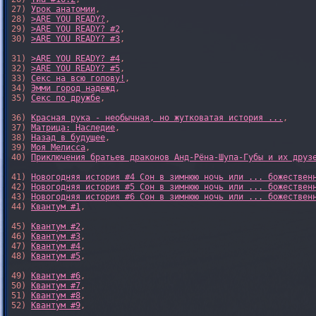
27) 
Урок анатомии
,

28) 
>ARE YOU READY?
,

29) 
>ARE YOU READY? #2
,

30) 
>ARE YOU READY? #3
,

31) 
>ARE YOU READY? #4
,

32) 
>ARE YOU READY? #5
,

33) 
Секс на всю голову!
,

34) 
Эмми город надежд
,

35) 
Секс по дружбе
,

36) 
Красная рука - необычная, но жутковатая история ...
,

37) 
Матрица: Наследие
, 

38) 
Назад в будущее
, 

39) 
Моя Мелисса
, 

40) 
Приключения братьев драконов Анд-Рёна-Шупа-Губы и их друз
41) 
Новогодняя история #4 Сон в зимнюю ночь или ... божествен
42) 
Новогодняя история #5 Сон в зимнюю ночь или ... божествен
43) 
Новогодняя история #6 Сон в зимнюю ночь или ... божествен
44) 
Квантум #1
,

45) 
Квантум #2
,

46) 
Квантум #3
,

47) 
Квантум #4
,

48) 
Квантум #5
,

49) 
Квантум #6
,

50) 
Квантум #7
,

51) 
Квантум #8
,

52) 
Квантум #9
,
