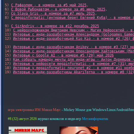
5) 
С Рафаэлем - в номере за #5 май 2025
, 

6) 
С Вовой Рыбонавтом - в номере за #6 июнь 2025
, 

7) 
Со Slava Gris - в номере за #7 июль 2025
, 

8) 
С megainformatic (интервью берет Евгений Куба) - в номере 
9) 
С SirAndriy - в номере за #12 декабрь 2025
10) 
С нейрохудожником Дмитрием Невским - Магия Нейросетей - в
11) 
Интервью с инди-разработчиком Александром (Gologames Game
12) 
Интервью с инди-разработчицей Kio Kio - в номере #2 (26) 
13) 
Интервью с инди-разработчиком Anikey - в номере #3 (27) м
14) 
Интервью с инди-разработчиком Олександром Хайтовським (Ma
15) 
Интервью с Google AI - в номере #5 (29) май 2026
16) 
Как собрать команду мечты для инди-игры - Антон Дурнецов 
17) 
Интервью у нейросети megainformatic - в номере #7 (31) ию
18) 
Интервью у megainformatic neuronet #2 - в номере #11 нояб
19) 
Интервью у инди-разработчицы AkariTerna - в номере #8 (32
игра электроника ИМ Микки Маус
- Mickey Mouse для Windows/Linux/Android/htm
#8 (32) август 2026
журнал комиксов и инди-игр
Мегаинформатик