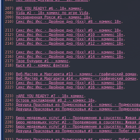
207) 
ARE YOU READY? #6 - 18+ комикс
,

208) 
Vida #2 - 18+ комикс по игре Vida
,

209) 
Несравненная Рокси #1 - комикс 18+
,

210) 
Сикс Икс Икс - Двойное дно (6xx) #8 - комикс 18+
,

211) 
Сикс Икс Икс - Двойное дно (6xx) #9 - комикс 18+
,

212) 
Сикс Икс Икс - Двойное дно (6xx) #10 - комикс 18+
,

213) 
Сикс Икс Икс - Двойное дно (6xx) #11 - комикс 18+
,

214) 
Сикс Икс Икс - Двойное дно (6xx) #12 - комикс 18+
,

215) 
Сикс Икс Икс - Двойное дно (6xx) #13 - комикс 18+
,

216) 
Сикс Икс Икс - Двойное дно (6xx) #14 - комикс 18+
,

217) 
Твое будущее #1 - комикс
,

218) 
Кыся #3 - комикс фэнтези
,

219) 
Веб-Мастер и Маргарита #13 - комикс - графический роман
,

220) 
Веб-Мастер и Маргарита #14 - комикс - графический роман
,

221) 
Сикс Икс Икс - Двойное дно (6xx) #15 - комикс 18+
,

222) 
Сикс Икс Икс - Двойное дно (6xx) #16 - комикс 18+
,

223) 
>ARE YOU READY? #7 - 18+ комикс
,

224) 
Остров наслаждений #8.2 - комикс 18+
,

225) 
Девушка Прасковья из Подмосковья #1 - комикс - Подмосков
226) 
Девушка Прасковья из Подмосковья #2 - комикс - Подмосков
227) 
Бюро медвежьих услуг #1 - Продвижение в соцсетях: Живая 
228) 
Бюро медвежьих услуг #2 - Продвижение в соцсетях: Живая 
229) 
Бюро медвежьих услуг #3 - Продвижение в соцсетях: Живая 
230) 
Девушка Прасковья из Подмосковья #3 - комикс - Побег из 
231) 
Девушка Прасковья из Подмосковья #4 - комикс - Побег из 