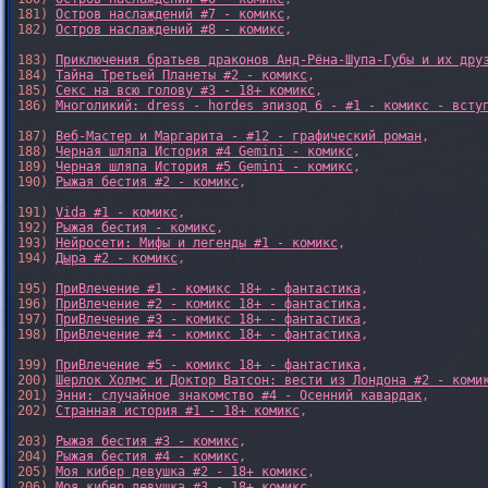
181) 
Остров наслаждений #7 - комикс
,

182) 
Остров наслаждений #8 - комикс
,

183) 
Приключения братьев драконов Анд-Рёна-Шупа-Губы и их дру
184) 
Тайна Третьей Планеты #2 - комикс
,

185) 
Секс на всю голову #3 - 18+ комикс
,

186) 
Многоликий: dress - hordes эпизод 6 - #1 - комикс - всту
187) 
Веб-Мастер и Маргарита - #12 - графический роман
,

188) 
Черная шляпа История #4 Gemini - комикс
,

189) 
Черная шляпа История #5 Gemini - комикс
,

190) 
Рыжая бестия #2 - комикс
,

191) 
Vida #1 - комикс
,

192) 
Рыжая бестия - комикс
,

193) 
Нейросети: Мифы и легенды #1 - комикс
,

194) 
Дыра #2 - комикс
,

195) 
ПриВлечение #1 - комикс 18+ - фантастика
,

196) 
ПриВлечение #2 - комикс 18+ - фантастика
,

197) 
ПриВлечение #3 - комикс 18+ - фантастика
,

198) 
ПриВлечение #4 - комикс 18+ - фантастика
,

199) 
ПриВлечение #5 - комикс 18+ - фантастика
,

200) 
Шерлок Холмс и Доктор Ватсон: вести из Лондона #2 - коми
201) 
Энни: случайное знакомство #4 - Осенний кавардак
,

202) 
Странная история #1 - 18+ комикс
,

203) 
Рыжая бестия #3 - комикс
,

204) 
Рыжая бестия #4 - комикс
,

205) 
Моя кибер девушка #2 - 18+ комикс
,

206) 
Моя кибер девушка #3 - 18+ комикс
,
