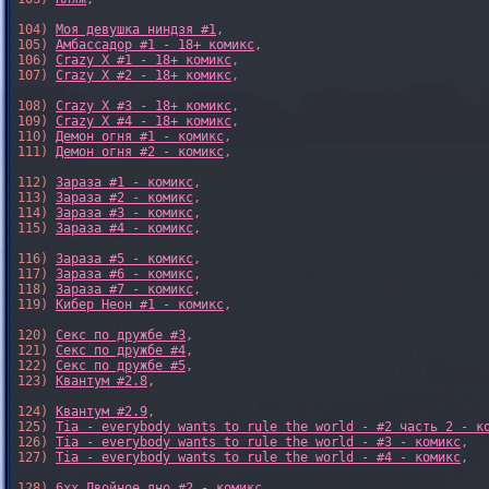
104) 
Моя девушка ниндзя #1
,

105) 
Амбассадор #1 - 18+ комикс
,

106) 
Crazy X #1 - 18+ комикс
,

107) 
Crazy X #2 - 18+ комикс
,

108) 
Crazy X #3 - 18+ комикс
,

109) 
Crazy X #4 - 18+ комикс
,

110) 
Демон огня #1 - комикс
,

111) 
Демон огня #2 - комикс
,

112) 
Зараза #1 - комикс
,

113) 
Зараза #2 - комикс
,

114) 
Зараза #3 - комикс
,

115) 
Зараза #4 - комикс
,

116) 
Зараза #5 - комикс
,

117) 
Зараза #6 - комикс
,

118) 
Зараза #7 - комикс
,

119) 
Кибер Неон #1 - комикс
,

120) 
Секс по дружбе #3
,

121) 
Секс по дружбе #4
,

122) 
Секс по дружбе #5
,

123) 
Квантум #2.8
,

124) 
Квантум #2.9
,

125) 
Tia - everybody wants to rule the world - #2 часть 2 - к
126) 
Tia - everybody wants to rule the world - #3 - комикс
,

127) 
Tia - everybody wants to rule the world - #4 - комикс
,

128) 
6xx Двойное дно #2 - комикс
,
