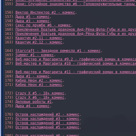
155) 
Энни: Случайное знакомство #6 - Головокружительные танцы
156) 
Вектор Инспектор #2 - комикс
,

157) 
Дыра #5 - комикс
,

158) 
Дыра #3 - комикс
,

159) 
Секс по дружбе #6 - комикс
,

160) 
Приключения братьев драконов Анд-Рёна-Шупа-Губы и их дру
161) 
Приключения братьев драконов Анд-Рёна-Шупа-Губы и их дру
162) 
Квантум #2.11 - комикс
,

163) 
Квантум #2.12 - комикс
,

164) 
Starcraft - Звездное ремесло #1 - комикс
,

165) 
Summer #1 - комикс
,

166) 
Веб-мастер и Маргарита #9.2 - графический роман в комикс
167) 
Веб-мастер и Маргарита #10 - графический роман в комикса
168) 
Веб-мастер и Маргарита #11 - графический роман в комикса
169) 
Дыра #1 - комикс
,

170) 
Кибер Неон #2 - комикс
,

171) 
Кибер Неон #3 - комикс
,

172) 
Crazy X #5 - 18+ комикс
,

173) 
Crazy X #6 - 18+ комикс
,

174) 
Деловые роботы #1
,

175) 
Дыра #4 - комикс
,

176) 
Остров наслаждений #2 - комикс
,

177) 
Остров наслаждений #3 - комикс
,

178) 
Остров наслаждений #4 - комикс
,

179) 
Остров наслаждений #5 - комикс
,

180) 
Остров наслаждений #6 - комикс
,
