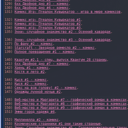
129) 
6xx Двойное дно #3 - комикс
,

130) 
6xx Двойное дно #4 - комикс
,

131) 
Комикс Игр: Птеалон Кувыркатор - игра в мире комиксов
,

132) 
Комикс игр: Птеалон Кувыркатор #1
,

133) 
Комикс игр: Птеалон Кувыркатор #2
,

134) 
Комикс игр: Птеалон Кувыркатор #3
,

135) 
Энни: случайное знакомство #2 - Осенний кавардак
,

136) 
Энни: случайное знакомство #3 - Осенний кавардак
,

137) 
По фану #2 - комикс
,

138) 
Starcraft - Звездное ремесло #2 - комикс
,

139) 
Полное превращение #1 - комикс
,

140) 
Квантум #2.1 - спец. выпуск Квантум 28 страниц
,

141) 
6xx Двойное дно #7 - комикс
,

142) 
Хрень #1 - комикс
,

143) 
Костя и лето #2
,

144) 
Кыся #1 - комикс
,

145) 
Кыся #2 - комикс
,

146) 
Секс на всю голову! #2 - комикс
,

147) 
Однажды лунной ночью #2
,

148) 
Веб-мастер и Маргарита #7 - графический роман в комиксах
,
149) 
Веб-мастер и Маргарита #8 - графический роман в комиксах
,
150) 
Веб-мастер и Маргарита #9 - графический роман в комиксах
,
151) 
Эмми город надежд #4
,

152) 
Миллинелла #2 - комикс
,

153) 
Космические странники #1 они такие странные
,

154) 
Энни: Случайное знакомство #5 - Головокружительные танцы