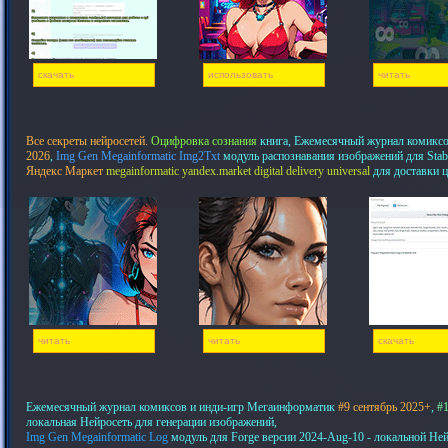
скачать
использовать
читать
Все секреты нейросетей.
Оцифровка сознания
книга, Ежемесячный журнал комикс
2026
,
Img Gen Megainformatic Img2Txt
модуль распознавания изображений для Stab
Яндекс Маркет
megainformatic yandex.market digital delivery universal
для доставки 
читать
читать
скачать
Ежемесячный журнал комиксов и инди-игр Мегаинформатик
#9 сентябрь 2025+
,
#1
локальная Нейросеть для генерации изображений,
Img Gen Megainformatic Log
модуль для Forge версии 2024-Aug-10 - локальной Не