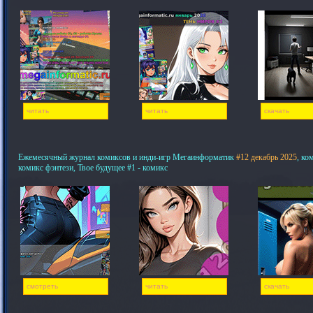
читать
читать
скачать
Ежемесячный журнал комиксов и инди-игр Мегаинформатик
#12 декабрь 2025
, ко
комикс фэнтези, Твое будущее #1 - комикс
смотреть
читать
скачать