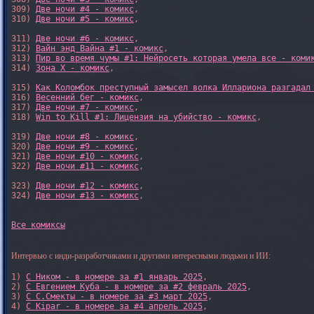
309) 
Две ночи #4 - комикс
,

310) 
Две ночи #5 - комикс
,

311) 
Две ночи #6 - комикс
,

312) 
Вайн энд Вайна #1 - комикс
,

313) 
Пир во время чумы #1: Нейросеть которая умела все - коми
314) 
Зона X - комикс
,

315) 
Как Коломбок преступный замысел волка Иллариона разгадал
316) 
Весенний бег - комикс
,

317) 
Две ночи #7 - комикс
,

318) 
Win to Kill #1: Лицензия на убийство - комикс
,

319) 
Две ночи #8 - комикс
,

320) 
Две ночи #9 - комикс
,

321) 
Две ночи #10 - комикс
,

322) 
Две ночи #11 - комикс
,

323) 
Две ночи #12 - комикс
,

324) 
Две ночи #13 - комикс
,

Все комиксы
Интервью с инди-разработчиками и другими интересными людьми и ИИ:
1) 
С Ником - в номере за #1 январь 2025
, 

2) 
С Евгением Куба - в номере за #2 февраль 2025
, 

3) 
С С.Смекты - в номере за #3 март 2025
, 

4) 
С Kipar - в номере за #4 апрель 2025
, 
