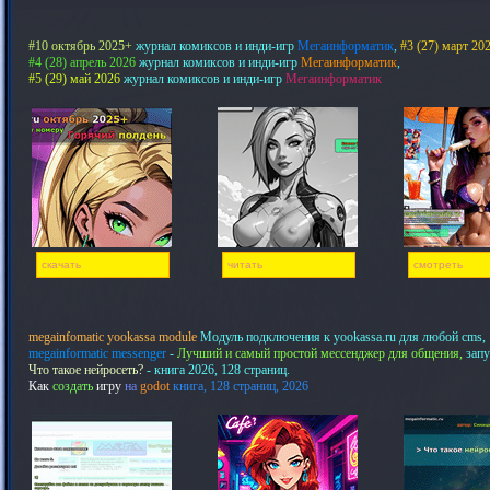
#10 октябрь 2025+
журнал комиксов и инди-игр
Мегаинформатик
,
#3 (27) март 20
#4 (28) апрель 2026
журнал комиксов и инди-игр
Мегаинформатик
,
#5 (29) май 2026
журнал комиксов и инди-игр
Мегаинформатик
скачать
читать
смотреть
megainfomatic yookassa module
Модуль подключения к yookassa.ru для любой cms,
megainformatic messenger
-
Лучший и самый простой мессенджер для общения,
запу
Что такое нейросеть?
- книга 2026, 128 страниц.
Как
создать
игру
на
godot
книга, 128 страниц, 2026