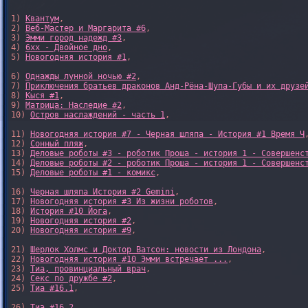
1) 
Квантум
, 

2) 
Веб-Мастер и Маргарита #6
, 

3) 
Эмми город надежд #3
, 

4) 
6xx - Двойное дно
, 

5) 
Новогодняя история #1
, 

6) 
Однажды лунной ночью #2
, 

7) 
Приключения братьев драконов Анд-Рёна-Шупа-Губы и их друзе
8) 
Кыся #1
, 

9) 
Матрица: Наследие #2
, 

10) 
Остров наслаждений - часть 1
, 

11) 
Новогодняя история #7 - Черная шляпа - История #1 Время Ч
,
12) 
Сонный пляж
, 

13) 
Деловые роботы #3 - роботик Проша - история 1 - Совершенс
14) 
Деловые роботы #2 - роботик Проша - история 1 - Совершенс
15) 
Деловые роботы #1 - комикс
,

16) 
Черная шляпа История #2 Gemini
,

17) 
Новогодняя история #3 Из жизни роботов
,

18) 
История #10 Йога
,

19) 
Новогодняя история #2
,

20) 
Новогодняя история #9
,

21) 
Шерлок Холмс и Доктор Ватсон: новости из Лондона
,

22) 
Новогодняя история #10 Эмми встречает ...
,

23) 
Тиа, провинциальный врач
,

24) 
Секс по дружбе #2
,

25) 
Тиа #16.1
,

26) 
Тиа #16.2
,
