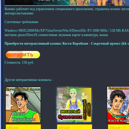
Комикс работает под управлением специального приложения, странички можно листат
автопролистывании.
Системные требования:
Windows 98SE/2000/Me/XP/Vista/Seven/Win 8/DirectX9c /P3 1000 МHz / 128 Mb RAM 
жестком диске/DirectX-совместимая звуковая карта/ клавиатура, мышь
Приобрести интерактивный комикс Костя Коробкин - Секретный проект (kk s
Стоимость: 150 руб.
Другие интерактивные комиксы -
150 руб
100 руб
150 руб