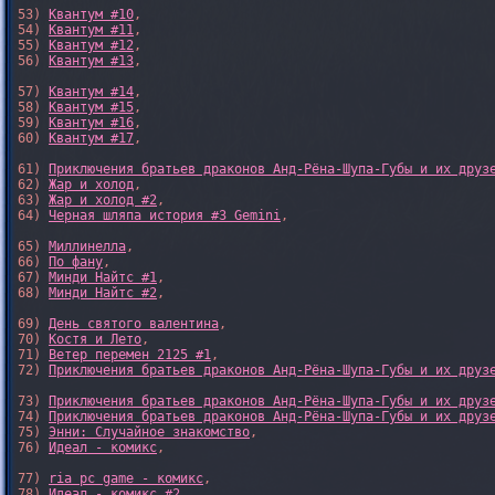
53) 
Квантум #10
,

54) 
Квантум #11
,

55) 
Квантум #12
,

56) 
Квантум #13
,

57) 
Квантум #14
,

58) 
Квантум #15
,

59) 
Квантум #16
,

60) 
Квантум #17
,

61) 
Приключения братьев драконов Анд-Рёна-Шупа-Губы и их друз
62) 
Жар и холод
,

63) 
Жар и холод #2
,

64) 
Черная шляпа история #3 Gemini
,

65) 
Миллинелла
,

66) 
По фану
,

67) 
Минди Найтс #1
,

68) 
Минди Найтс #2
,

69) 
День святого валентина
,

70) 
Костя и Лето
,

71) 
Ветер перемен 2125 #1
,

72) 
Приключения братьев драконов Анд-Рёна-Шупа-Губы и их друз
73) 
Приключения братьев драконов Анд-Рёна-Шупа-Губы и их друз
74) 
Приключения братьев драконов Анд-Рёна-Шупа-Губы и их друз
75) 
Энни: Случайное знакомство
,

76) 
Идеал - комикс
,

77) 
ria pc game - комикс
,

78) 
Идеал - комикс #2
,
