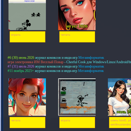
играть
читать
#6 (30) июнь 2026
журнал комиксов и инди-игр
Мегаинформатик
игра электроника ИМ Веселый Повар
- Cheeful Cook для Windows/Linux/Android/h
#7 (31) июль 2026
журнал комиксов и инди-игр
Мегаинформатик
#11 ноябрь 2025+
журнал комиксов и инди-игр
Мегаинформатик
читать
играть
опять html5, pd
win/linux/andro