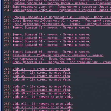
232) 
Деловые роботы #4 - роботик Проша - история 1 - Совершен
233) 
Бюро медвежьих услуг #4 - Продвижение в соцсетях: Живая 
234) 
Бюро медвежьих услуг #5 - Продвижение в соцсетях: Живая 
235) 
Девушка Прасковья из Подмосковья #5 - комикс - Побег из 
236) 
Досье Детектива Дубровского #1 - комикс - Последний звон
237) 
Досье Детектива Дубровского #2 - комикс - Последний звон
238) 
Теннис Большой #1 - комикс - Птичка в клетке
,

239) 
Теннис Большой #2 - комикс - Птичка в клетке
,

240) 
Теннис Большой #3 - комикс - Птичка в клетке
,

241) 
Теннис Большой #4 - комикс - Птичка в клетке
,

242) 
Теннис Большой #5 - комикс - Птичка в клетке
,

243) 
Теннис Большой #6 - комикс - Птичка в клетке
,

244) 
Казанова #1 - Рождение Легенды (с наценкой) - комикс
,

245) 
Моя Мармеладка! #1 - Песнь безмолвия - комикс
,

246) 
Ворон Детектив #1 - Твердоклюв и его помощник Чик - коми
247) 
Vida #3 - 18+ комикс по игре Vida
,

248) 
Vida #4 - 18+ комикс по игре Vida
,

249) 
Vida #5 - 18+ комикс по игре Vida
,

250) 
Vida #6 - 18+ комикс по игре Vida
,

251) 
Vida #7 - 18+ комикс по игре Vida
,

252) 
Vida #8 - 18+ комикс по игре Vida
,

253) 
Vida #9 - 18+ комикс по игре Vida
,

254) 
Vida #10 - 18+ комикс по игре Vida
,

255) 
Vida #11 - 18+ комикс по игре Vida
,

256) 
Vida #12 - 18+ комикс по игре Vida
,

257) 
Vida #13 - 18+ комикс по игре Vida
,
