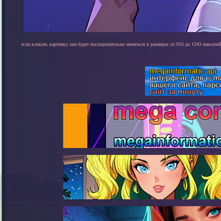
если кликать картинку она будет последовательно меняться в размерах от 916 до 1343 пикселей