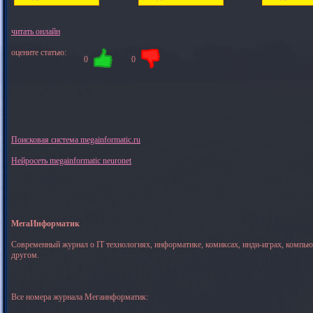
читать онлайн
оцените статью:
0
0
Поисковая система megainformatic.ru
Нейросеть megainformatic neuronet
МегаИнформатик
Современный журнал о IT технологиях, информатике, комиксах, инди-играх, компь
другом.
Все номера журнала Мегаинформатик: