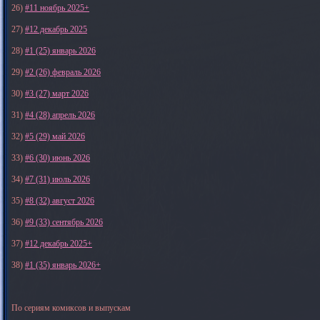
26)
#11 ноябрь 2025+
27)
#12 декабрь 2025
28)
#1 (25) январь 2026
29)
#2 (26) февраль 2026
30)
#3 (27) март 2026
31)
#4 (28) апрель 2026
32)
#5 (29) май 2026
33)
#6 (30) июнь 2026
34)
#7 (31) июль 2026
35)
#8 (32) август 2026
36)
#9 (33) сентябрь 2026
37)
#12 декабрь 2025+
38)
#1 (35) январь 2026+
По сериям комиксов и выпускам