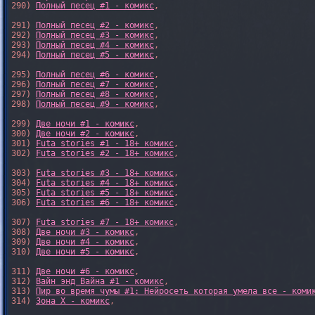
290) 
Полный песец #1 - комикс
,

291) 
Полный песец #2 - комикс
,

292) 
Полный песец #3 - комикс
,

293) 
Полный песец #4 - комикс
,

294) 
Полный песец #5 - комикс
,

295) 
Полный песец #6 - комикс
,

296) 
Полный песец #7 - комикс
,

297) 
Полный песец #8 - комикс
,

298) 
Полный песец #9 - комикс
,

299) 
Две ночи #1 - комикс
,

300) 
Две ночи #2 - комикс
,

301) 
Futa stories #1 - 18+ комикс
,

302) 
Futa stories #2 - 18+ комикс
,

303) 
Futa stories #3 - 18+ комикс
,

304) 
Futa stories #4 - 18+ комикс
,

305) 
Futa stories #5 - 18+ комикс
,

306) 
Futa stories #6 - 18+ комикс
,

307) 
Futa stories #7 - 18+ комикс
,

308) 
Две ночи #3 - комикс
,

309) 
Две ночи #4 - комикс
,

310) 
Две ночи #5 - комикс
,

311) 
Две ночи #6 - комикс
,

312) 
Вайн энд Вайна #1 - комикс
,

313) 
Пир во время чумы #1: Нейросеть которая умела все - коми
314) 
Зона X - комикс
,
