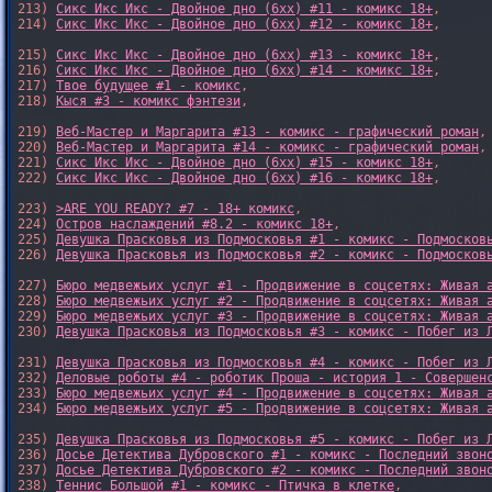
213) 
Сикс Икс Икс - Двойное дно (6xx) #11 - комикс 18+
,

214) 
Сикс Икс Икс - Двойное дно (6xx) #12 - комикс 18+
,

215) 
Сикс Икс Икс - Двойное дно (6xx) #13 - комикс 18+
,

216) 
Сикс Икс Икс - Двойное дно (6xx) #14 - комикс 18+
,

217) 
Твое будущее #1 - комикс
,

218) 
Кыся #3 - комикс фэнтези
,

219) 
Веб-Мастер и Маргарита #13 - комикс - графический роман
,

220) 
Веб-Мастер и Маргарита #14 - комикс - графический роман
,

221) 
Сикс Икс Икс - Двойное дно (6xx) #15 - комикс 18+
,

222) 
Сикс Икс Икс - Двойное дно (6xx) #16 - комикс 18+
,

223) 
>ARE YOU READY? #7 - 18+ комикс
,

224) 
Остров наслаждений #8.2 - комикс 18+
,

225) 
Девушка Прасковья из Подмосковья #1 - комикс - Подмосков
226) 
Девушка Прасковья из Подмосковья #2 - комикс - Подмосков
227) 
Бюро медвежьих услуг #1 - Продвижение в соцсетях: Живая 
228) 
Бюро медвежьих услуг #2 - Продвижение в соцсетях: Живая 
229) 
Бюро медвежьих услуг #3 - Продвижение в соцсетях: Живая 
230) 
Девушка Прасковья из Подмосковья #3 - комикс - Побег из 
231) 
Девушка Прасковья из Подмосковья #4 - комикс - Побег из 
232) 
Деловые роботы #4 - роботик Проша - история 1 - Совершен
233) 
Бюро медвежьих услуг #4 - Продвижение в соцсетях: Живая 
234) 
Бюро медвежьих услуг #5 - Продвижение в соцсетях: Живая 
235) 
Девушка Прасковья из Подмосковья #5 - комикс - Побег из 
236) 
Досье Детектива Дубровского #1 - комикс - Последний звон
237) 
Досье Детектива Дубровского #2 - комикс - Последний звон
238) 
Теннис Большой #1 - комикс - Птичка в клетке
,
