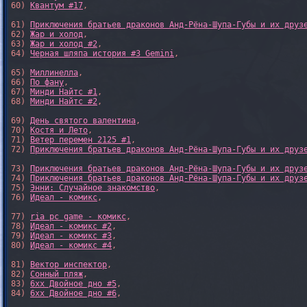
60) 
Квантум #17
,

61) 
Приключения братьев драконов Анд-Рёна-Шупа-Губы и их друз
62) 
Жар и холод
,

63) 
Жар и холод #2
,

64) 
Черная шляпа история #3 Gemini
,

65) 
Миллинелла
,

66) 
По фану
,

67) 
Минди Найтс #1
,

68) 
Минди Найтс #2
,

69) 
День святого валентина
,

70) 
Костя и Лето
,

71) 
Ветер перемен 2125 #1
,

72) 
Приключения братьев драконов Анд-Рёна-Шупа-Губы и их друз
73) 
Приключения братьев драконов Анд-Рёна-Шупа-Губы и их друз
74) 
Приключения братьев драконов Анд-Рёна-Шупа-Губы и их друз
75) 
Энни: Случайное знакомство
,

76) 
Идеал - комикс
,

77) 
ria pc game - комикс
,

78) 
Идеал - комикс #2
,

79) 
Идеал - комикс #3
,

80) 
Идеал - комикс #4
,

81) 
Вектор инспектор
,

82) 
Сонный пляж
,

83) 
6xx Двойное дно #5
,

84) 
6xx Двойное дно #6
,
