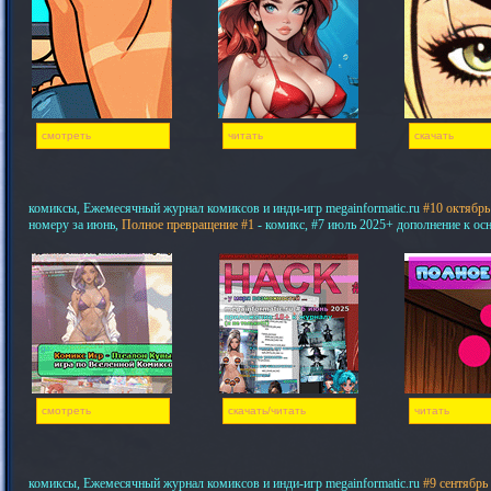
смотреть
читать
скачать
комиксы, Ежемесячный журнал комиксов и инди-игр megainformatic.ru
#10 октябрь
номеру за июнь,
Полное превращение #1
- комикс, #7 июль 2025+ дополнение к ос
смотреть
скачать/читать
читать
комиксы, Ежемесячный журнал комиксов и инди-игр megainformatic.ru
#9 сентябрь