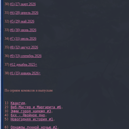
30)
#3 (27) март 2026
31)
#4 (28) апрель 2026
32)
#5 (29) май 2026
33)
#6 (30) июнь 2026
34)
#7 (31) июль 2026
35)
#8 (32) август 2026
36)
#9 (33) сентябрь 2026
37)
#12 декабрь 2025+
38)
#1 (35) январь 2026+
По сериям комиксов и выпускам
1) 
Квантум
, 

2) 
Веб-Мастер и Маргарита #6
, 

3) 
Эмми город надежд #3
, 

4) 
6xx - Двойное дно
, 

5) 
Новогодняя история #1
, 

6) 
Однажды лунной ночью #2
, 
