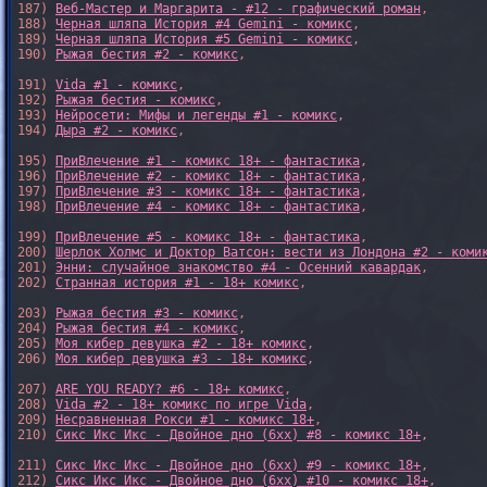
187) 
Веб-Мастер и Маргарита - #12 - графический роман
,

188) 
Черная шляпа История #4 Gemini - комикс
,

189) 
Черная шляпа История #5 Gemini - комикс
,

190) 
Рыжая бестия #2 - комикс
,

191) 
Vida #1 - комикс
,

192) 
Рыжая бестия - комикс
,

193) 
Нейросети: Мифы и легенды #1 - комикс
,

194) 
Дыра #2 - комикс
,

195) 
ПриВлечение #1 - комикс 18+ - фантастика
,

196) 
ПриВлечение #2 - комикс 18+ - фантастика
,

197) 
ПриВлечение #3 - комикс 18+ - фантастика
,

198) 
ПриВлечение #4 - комикс 18+ - фантастика
,

199) 
ПриВлечение #5 - комикс 18+ - фантастика
,

200) 
Шерлок Холмс и Доктор Ватсон: вести из Лондона #2 - коми
201) 
Энни: случайное знакомство #4 - Осенний кавардак
,

202) 
Странная история #1 - 18+ комикс
,

203) 
Рыжая бестия #3 - комикс
,

204) 
Рыжая бестия #4 - комикс
,

205) 
Моя кибер девушка #2 - 18+ комикс
,

206) 
Моя кибер девушка #3 - 18+ комикс
,

207) 
ARE YOU READY? #6 - 18+ комикс
,

208) 
Vida #2 - 18+ комикс по игре Vida
,

209) 
Несравненная Рокси #1 - комикс 18+
,

210) 
Сикс Икс Икс - Двойное дно (6xx) #8 - комикс 18+
,

211) 
Сикс Икс Икс - Двойное дно (6xx) #9 - комикс 18+
,

212) 
Сикс Икс Икс - Двойное дно (6xx) #10 - комикс 18+
,
