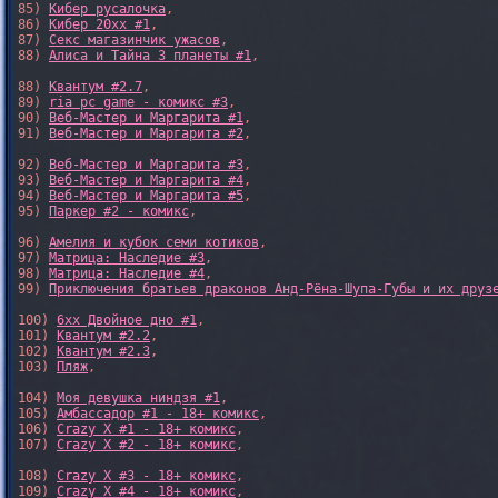
85) 
Кибер русалочка
,

86) 
Кибер 20xx #1
,

87) 
Секс магазинчик ужасов
,

88) 
Алиса и Тайна 3 планеты #1
,

88) 
Квантум #2.7
,

89) 
ria pc game - комикс #3
,

90) 
Веб-Мастер и Маргарита #1
,

91) 
Веб-Мастер и Маргарита #2
,

92) 
Веб-Мастер и Маргарита #3
,

93) 
Веб-Мастер и Маргарита #4
,

94) 
Веб-Мастер и Маргарита #5
,

95) 
Паркер #2 - комикс
,

96) 
Амелия и кубок семи котиков
,

97) 
Матрица: Наследие #3
, 

98) 
Матрица: Наследие #4
, 

99) 
Приключения братьев драконов Анд-Рёна-Шупа-Губы и их друз
100) 
6xx Двойное дно #1
,

101) 
Квантум #2.2
,

102) 
Квантум #2.3
,

103) 
Пляж
,

104) 
Моя девушка ниндзя #1
,

105) 
Амбассадор #1 - 18+ комикс
,

106) 
Crazy X #1 - 18+ комикс
,

107) 
Crazy X #2 - 18+ комикс
,

108) 
Crazy X #3 - 18+ комикс
,

109) 
Crazy X #4 - 18+ комикс
,
