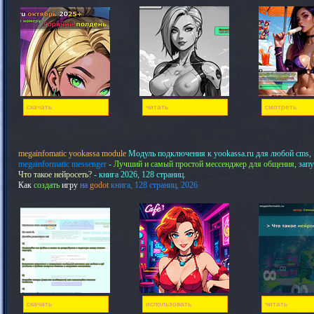
скачать
читать
смотреть
megainfomatic yookassa module
Модуль подключения к yookassa.ru для любой cms,
megainformatic messenger
-
Лучший и самый простой мессенджер для общения,
запу
Что такое нейросеть?
- книга 2026, 128 страниц.
Как
создать
игру
на
godot
книга, 128 страниц, 2026
скачать
использовать
читать