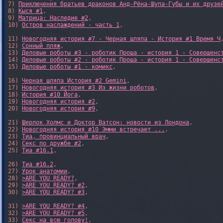
7) 
Приключения братьев драконов Анд-Рёна-Шупа-Губы и их друзе
8) 
Кыся #1
, 

9) 
Матрица: Наследие #2
, 

10) 
Остров наслаждений - часть 1
, 

11) 
Новогодняя история #7 - Черная шляпа - История #1 Время Ч
,
12) 
Сонный пляж
, 

13) 
Деловые роботы #3 - роботик Проша - история 1 - Совершенс
14) 
Деловые роботы #2 - роботик Проша - история 1 - Совершенс
15) 
Деловые роботы #1 - комикс
,

16) 
Черная шляпа История #2 Gemini
,

17) 
Новогодняя история #3 Из жизни роботов
,

18) 
История #10 Йога
,

19) 
Новогодняя история #2
,

20) 
Новогодняя история #9
,

21) 
Шерлок Холмс и Доктор Ватсон: новости из Лондона
,

22) 
Новогодняя история #10 Эмми встречает ...
,

23) 
Тиа, провинциальный врач
,

24) 
Секс по дружбе #2
,

25) 
Тиа #16.1
,

26) 
Тиа #16.2
,

27) 
Урок анатомии
,

28) 
>ARE YOU READY?
,

29) 
>ARE YOU READY? #2
,

30) 
>ARE YOU READY? #3
,

31) 
>ARE YOU READY? #4
,

32) 
>ARE YOU READY? #5
,

33) 
Секс на всю голову!
,
