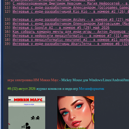
10) 
С нейрохудожником Дмитрием Невским - Магия Нейросетей - в
11) 
Интервью с инди-разработчиком Александром (Gologames Game
12) 
Интервью с инди-разработчицей Kio Kio - в номере #2 (26) 
13) 
Интервью с инди-разработчиком Anikey - в номере #3 (27) м
14) 
Интервью с инди-разработчиком Олександром Хайтовським (Ma
15) 
Интервью с Google AI - в номере #5 (29) май 2026
16) 
Как собрать команду мечты для инди-игры - Антон Дурнецов 
17) 
Интервью у нейросети megainformatic - в номере #7 (31) ию
18) 
Интервью у megainformatic neuronet #2 - в номере #11 нояб
19) 
Интервью у инди-разработчицы AkariTerna - в номере #8 (32
игра электроника ИМ Микки Маус
- Mickey Mouse для Windows/Linux/Android/htm
#8 (32) август 2026
журнал комиксов и инди-игр
Мегаинформатик