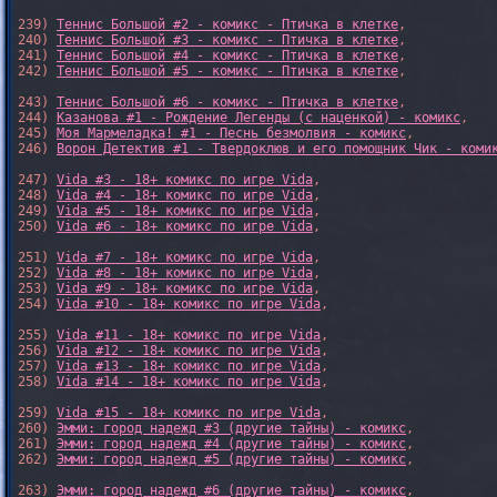
239) 
Теннис Большой #2 - комикс - Птичка в клетке
,

240) 
Теннис Большой #3 - комикс - Птичка в клетке
,

241) 
Теннис Большой #4 - комикс - Птичка в клетке
,

242) 
Теннис Большой #5 - комикс - Птичка в клетке
,

243) 
Теннис Большой #6 - комикс - Птичка в клетке
,

244) 
Казанова #1 - Рождение Легенды (с наценкой) - комикс
,

245) 
Моя Мармеладка! #1 - Песнь безмолвия - комикс
,

246) 
Ворон Детектив #1 - Твердоклюв и его помощник Чик - коми
247) 
Vida #3 - 18+ комикс по игре Vida
,

248) 
Vida #4 - 18+ комикс по игре Vida
,

249) 
Vida #5 - 18+ комикс по игре Vida
,

250) 
Vida #6 - 18+ комикс по игре Vida
,

251) 
Vida #7 - 18+ комикс по игре Vida
,

252) 
Vida #8 - 18+ комикс по игре Vida
,

253) 
Vida #9 - 18+ комикс по игре Vida
,

254) 
Vida #10 - 18+ комикс по игре Vida
,

255) 
Vida #11 - 18+ комикс по игре Vida
,

256) 
Vida #12 - 18+ комикс по игре Vida
,

257) 
Vida #13 - 18+ комикс по игре Vida
,

258) 
Vida #14 - 18+ комикс по игре Vida
,

259) 
Vida #15 - 18+ комикс по игре Vida
,

260) 
Эмми: город надежд #3 (другие тайны) - комикс
,

261) 
Эмми: город надежд #4 (другие тайны) - комикс
,

262) 
Эмми: город надежд #5 (другие тайны) - комикс
,

263) 
Эмми: город надежд #6 (другие тайны) - комикс
,
