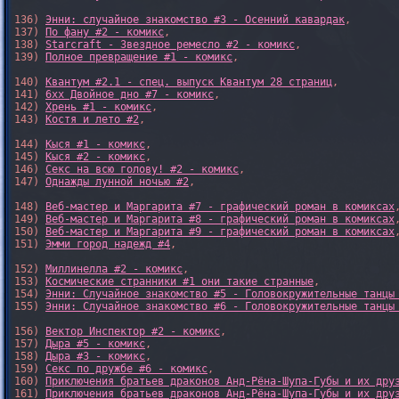
136) 
Энни: случайное знакомство #3 - Осенний кавардак
,

137) 
По фану #2 - комикс
,

138) 
Starcraft - Звездное ремесло #2 - комикс
,

139) 
Полное превращение #1 - комикс
,

140) 
Квантум #2.1 - спец. выпуск Квантум 28 страниц
,

141) 
6xx Двойное дно #7 - комикс
,

142) 
Хрень #1 - комикс
,

143) 
Костя и лето #2
,

144) 
Кыся #1 - комикс
,

145) 
Кыся #2 - комикс
,

146) 
Секс на всю голову! #2 - комикс
,

147) 
Однажды лунной ночью #2
,

148) 
Веб-мастер и Маргарита #7 - графический роман в комиксах
,
149) 
Веб-мастер и Маргарита #8 - графический роман в комиксах
,
150) 
Веб-мастер и Маргарита #9 - графический роман в комиксах
,
151) 
Эмми город надежд #4
,

152) 
Миллинелла #2 - комикс
,

153) 
Космические странники #1 они такие странные
,

154) 
Энни: Случайное знакомство #5 - Головокружительные танцы
155) 
Энни: Случайное знакомство #6 - Головокружительные танцы
156) 
Вектор Инспектор #2 - комикс
,

157) 
Дыра #5 - комикс
,

158) 
Дыра #3 - комикс
,

159) 
Секс по дружбе #6 - комикс
,

160) 
Приключения братьев драконов Анд-Рёна-Шупа-Губы и их дру
161) 
Приключения братьев драконов Анд-Рёна-Шупа-Губы и их дру