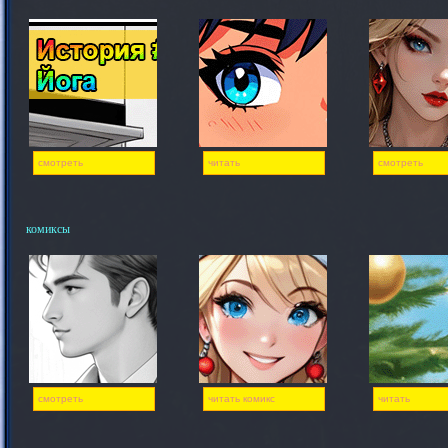
смотреть
читать
смотреть
комиксы
смотреть
читать комикс
читать