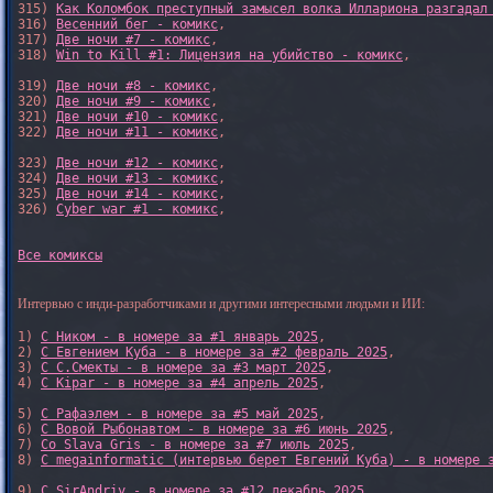
315) 
Как Коломбок преступный замысел волка Иллариона разгадал
316) 
Весенний бег - комикс
,

317) 
Две ночи #7 - комикс
,

318) 
Win to Kill #1: Лицензия на убийство - комикс
,

319) 
Две ночи #8 - комикс
,

320) 
Две ночи #9 - комикс
,

321) 
Две ночи #10 - комикс
,

322) 
Две ночи #11 - комикс
,

323) 
Две ночи #12 - комикс
,

324) 
Две ночи #13 - комикс
,

325) 
Две ночи #14 - комикс
,

326) 
Cyber war #1 - комикс
,

Все комиксы
Интервью с инди-разработчиками и другими интересными людьми и ИИ:
1) 
С Ником - в номере за #1 январь 2025
, 

2) 
С Евгением Куба - в номере за #2 февраль 2025
, 

3) 
С С.Смекты - в номере за #3 март 2025
, 

4) 
С Kipar - в номере за #4 апрель 2025
, 

5) 
С Рафаэлем - в номере за #5 май 2025
, 

6) 
С Вовой Рыбонавтом - в номере за #6 июнь 2025
, 

7) 
Со Slava Gris - в номере за #7 июль 2025
, 

8) 
С megainformatic (интервью берет Евгений Куба) - в номере 
9) 
С SirAndriy - в номере за #12 декабрь 2025