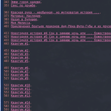
34) 
Эмми город надежд
,

35) 
Секс по дружбе
,

36) 
Красная рука - необычная, но жутковатая история ...
,

37) 
Матрица: Наследие
, 

38) 
Назад в будущее
, 

39) 
Моя Мелисса
, 

40) 
Приключения братьев драконов Анд-Рёна-Шупа-Губы и их друз
41) 
Новогодняя история #4 Сон в зимнюю ночь или ... божествен
42) 
Новогодняя история #5 Сон в зимнюю ночь или ... божествен
43) 
Новогодняя история #6 Сон в зимнюю ночь или ... божествен
44) 
Квантум #1
,

45) 
Квантум #2
,

46) 
Квантум #3
,

47) 
Квантум #4
,

48) 
Квантум #5
,

49) 
Квантум #6
,

50) 
Квантум #7
,

51) 
Квантум #8
,

52) 
Квантум #9
,

53) 
Квантум #10
,

54) 
Квантум #11
,

55) 
Квантум #12
,

56) 
Квантум #13
,

57) 
Квантум #14
,

58) 
Квантум #15
,

59) 
Квантум #16
,
