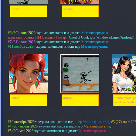
играть
читать
#6 (30) июнь 2026
журнал комиксов и инди-игр
Мегаинформатик
игра электроника ИМ Веселый Повар
- Cheeful Cook для Windows/Linux/Android/h
#7 (31) июль 2026
журнал комиксов и инди-игр
Мегаинформатик
#11 ноябрь 2025+
журнал комиксов и инди-игр
Мегаинформатик
читать
играть
опять html5, pd
win/linux/andro
#10 октябрь 2025+
журнал комиксов и инди-игр
Мегаинформатик
,
#3 (27) март 20
#4 (28) апрель 2026
журнал комиксов и инди-игр
Мегаинформатик
,
#5 (29) май 2026
журнал комиксов и инди-игр
Мегаинформатик