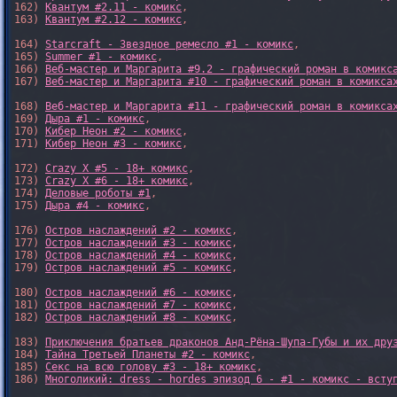
162) 
Квантум #2.11 - комикс
,

163) 
Квантум #2.12 - комикс
,

164) 
Starcraft - Звездное ремесло #1 - комикс
,

165) 
Summer #1 - комикс
,

166) 
Веб-мастер и Маргарита #9.2 - графический роман в комикс
167) 
Веб-мастер и Маргарита #10 - графический роман в комикса
168) 
Веб-мастер и Маргарита #11 - графический роман в комикса
169) 
Дыра #1 - комикс
,

170) 
Кибер Неон #2 - комикс
,

171) 
Кибер Неон #3 - комикс
,

172) 
Crazy X #5 - 18+ комикс
,

173) 
Crazy X #6 - 18+ комикс
,

174) 
Деловые роботы #1
,

175) 
Дыра #4 - комикс
,

176) 
Остров наслаждений #2 - комикс
,

177) 
Остров наслаждений #3 - комикс
,

178) 
Остров наслаждений #4 - комикс
,

179) 
Остров наслаждений #5 - комикс
,

180) 
Остров наслаждений #6 - комикс
,

181) 
Остров наслаждений #7 - комикс
,

182) 
Остров наслаждений #8 - комикс
,

183) 
Приключения братьев драконов Анд-Рёна-Шупа-Губы и их дру
184) 
Тайна Третьей Планеты #2 - комикс
,

185) 
Секс на всю голову #3 - 18+ комикс
,

186) 
Многоликий: dress - hordes эпизод 6 - #1 - комикс - всту