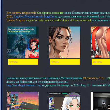
Все секреты нейросетей.
Оцифровка сознания
книга, Ежемесячный журнал комикс
2026
,
Img Gen Megainformatic Img2Txt
модуль распознавания изображений для Stab
Яндекс Маркет
megainformatic yandex.market digital delivery universal
для доставки 
читать
читать
скачать
Ежемесячный журнал комиксов и инди-игр Мегаинформатик
#9 сентябрь 2025+
,
#1
локальная Нейросеть для генерации изображений,
Img Gen Megainformatic Log
модуль для Forge версии 2024-Aug-10 - локальной Не