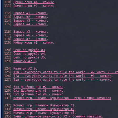
110) 
Демон огня #1 - комикс
,

111) 
Демон огня #2 - комикс
,

112) 
Зараза #1 - комикс
,

113) 
Зараза #2 - комикс
,

114) 
Зараза #3 - комикс
,

115) 
Зараза #4 - комикс
,

116) 
Зараза #5 - комикс
,

117) 
Зараза #6 - комикс
,

118) 
Зараза #7 - комикс
,

119) 
Кибер Неон #1 - комикс
,

120) 
Секс по дружбе #3
,

121) 
Секс по дружбе #4
,

122) 
Секс по дружбе #5
,

123) 
Квантум #2.8
,

124) 
Квантум #2.9
,

125) 
Tia - everybody wants to rule the world - #2 часть 2 - к
126) 
Tia - everybody wants to rule the world - #3 - комикс
,

127) 
Tia - everybody wants to rule the world - #4 - комикс
,

128) 
6xx Двойное дно #2 - комикс
,

129) 
6xx Двойное дно #3 - комикс
,

130) 
6xx Двойное дно #4 - комикс
,

131) 
Комикс Игр: Птеалон Кувыркатор - игра в мире комиксов
,

132) 
Комикс игр: Птеалон Кувыркатор #1
,

133) 
Комикс игр: Птеалон Кувыркатор #2
,

134) 
Комикс игр: Птеалон Кувыркатор #3
,

135) 
Энни: случайное знакомство #2 - Осенний кавардак
,
