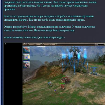
ожидание пока постоятся нужные юниты. Как только армия накоплена - валим
противника и будет победа. Но и это не так просто по уже упомянутым
причинам.
В итоге все удовольствие от игры сводится к борьбе с мелкими и крупными
описанными багами. Так что не особо стало теперь интересно играть.
Однако попробуйте. Может ностальгирование получится. У меня получилось
что-то не очень пока что. Но потом попробую поиграть еще.
кликни картинку или ссылку для просмотра видео -