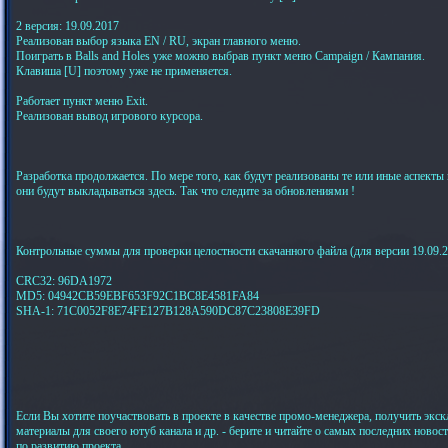
2 версия: 19.09.2017
Реализован выбор языка EN / RU, экран главного меню.
Поиграть в Balls and Holes уже можно выбрав пункт меню Campaign / Кампания.
Клавиша [U] поэтому уже не применяется.
Работает пункт меню Exit.
Реализован вывод игрового курсора.
Разработка продолжается. По мере того, как будут реализованы те или иные аспекты
они будут выкладываться здесь. Так что следите за обновлениями !
Контрольные суммы для проверки целостности скачанного файла (для версии 19.09.2
CRC32: 96DA1972
MD5: 04942CB59EBF653F92C1BC8E4581FA84
SHA-1: 71C0052F8E74FE127B128A590DC87C23808E39FD
Если Вы хотите поучаствовать в проекте в качестве промо-менеджера, получить экс
материалы для своего ютуб канала и др. - берите и читайте о самых последних новос
по развитию проекта.