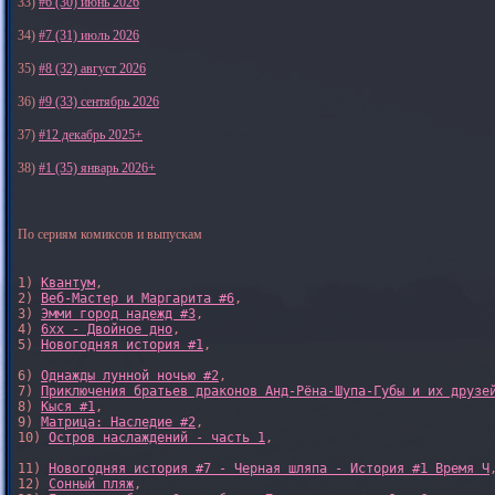
33)
#6 (30) июнь 2026
34)
#7 (31) июль 2026
35)
#8 (32) август 2026
36)
#9 (33) сентябрь 2026
37)
#12 декабрь 2025+
38)
#1 (35) январь 2026+
По сериям комиксов и выпускам
1) 
Квантум
, 

2) 
Веб-Мастер и Маргарита #6
, 

3) 
Эмми город надежд #3
, 

4) 
6xx - Двойное дно
, 

5) 
Новогодняя история #1
, 

6) 
Однажды лунной ночью #2
, 

7) 
Приключения братьев драконов Анд-Рёна-Шупа-Губы и их друзе
8) 
Кыся #1
, 

9) 
Матрица: Наследие #2
, 

10) 
Остров наслаждений - часть 1
, 

11) 
Новогодняя история #7 - Черная шляпа - История #1 Время Ч
,
12) 
Сонный пляж
, 
