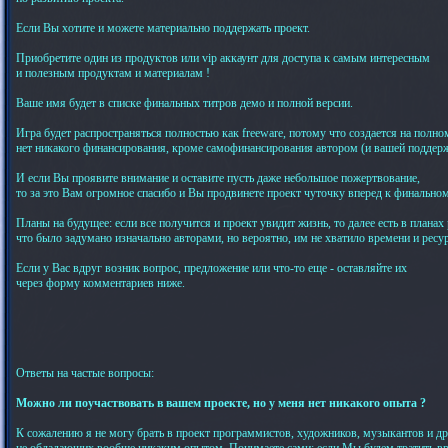
Если Вы хотите и можете материально поддержать проект.
Приобретите один из продуктов или vip аккаунт для доступа к самым интересным
и полезным продуктам и материалам !
Ваше имя будет в списке финальных титров демо и полной версии.
Игра будет распространяться полностью как freeware, потому что создается на полно
нет никакого финансирования, кроме самофинансирования автором (и вашей поддерж
И если Вы проявите внимание и оставите пусть даже небольшое пожертвование,
то за это Вам огромное спасибо и Вы продвинете проект чуточку вперед к финальном
Планы на будущее: если все получится и проект увидит жизнь, то далее есть в планах 
что было задумано изначально авторами, но вероятно, им не хватило времени и ресур
Если у Вас вдруг возник вопрос, предложение или что-то еще - оставляйте их
через форму комментариев ниже.
Ответы на частые вопросы:
Можно ли поучаствовать в вашем проекте, но у меня нет никакого опыта ?
К сожалению я не могу брать в проект программистов, художников, музыкантов и др
не обладающих вообще никаким опытом. Понимаете сами: если Мы будем тратить вр