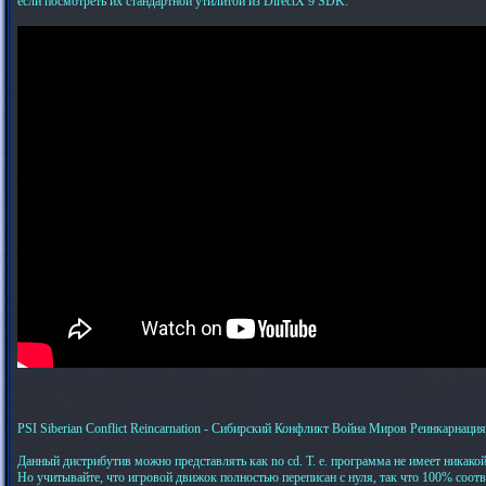
если посмотреть их стандартной утилитой из DirectX 9 SDK.
PSI Siberian Conflict Reincarnation - Сибирский Конфликт Война Миров Реинкарнация
Данный дистрибутив можно представлять как no cd. Т. е. программа не имеет никако
Но учитывайте, что игровой движок полностью переписан с нуля, так что 100% соотв