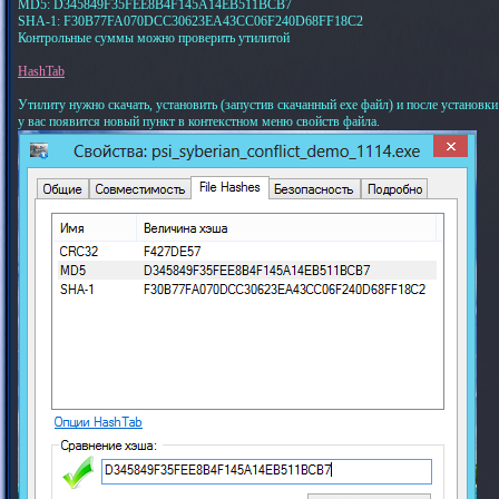
MD5: D345849F35FEE8B4F145A14EB511BCB7
SHA-1: F30B77FA070DCC30623EA43CC06F240D68FF18C2
Контрольные суммы можно проверить утилитой
HashTab
Утилиту нужно скачать, установить (запустив скачанный exe файл) и после установки
у вас появится новый пункт в контекстном меню свойств файла.