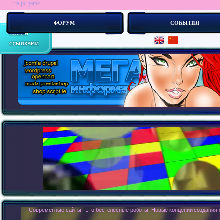
ria pc game
ФОРУМ
СОБЫТИЯ
> :
Как устроен сайт изнутри ? Как созд_