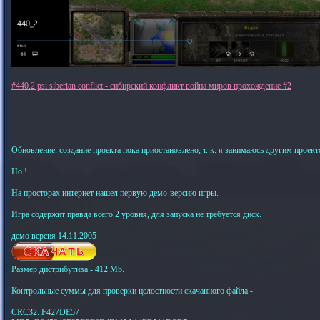
#440.2 psi siberian conflict - сибирский конфликт война миров прохождение #2
Обновление: создание проекта пока приостановлено, т. к. я занимаюсь другим проекто
Но !
На просторах интернет нашел первую демо-версию игры.
Игра содержит правда всего 2 уровня, для запуска не требуется диск.
демо версия 14.11.2005
Размер дистрибутива - 412 Mb.
Контрольные суммы для проверки целостности скачанного файла -
CRC32: F427DE57