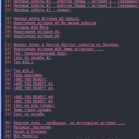
13) 
Деловые роботы #3 - роботик Проша - история 1 - Совершенс
14) 
Деловые роботы #2 - роботик Проша - история 1 - Совершенс
15) 
Деловые роботы #1 - комикс
,

16) 
Черная шляпа История #2 Gemini
,

17) 
Новогодняя история #3 Из жизни роботов
,

18) 
История #10 Йога
,

19) 
Новогодняя история #2
,

20) 
Новогодняя история #9
,

21) 
Шерлок Холмс и Доктор Ватсон: новости из Лондона
,

22) 
Новогодняя история #10 Эмми встречает ...
,

23) 
Тиа, провинциальный врач
,

24) 
Секс по дружбе #2
,

25) 
Тиа #16.1
,

26) 
Тиа #16.2
,

27) 
Урок анатомии
,

28) 
>ARE YOU READY?
,

29) 
>ARE YOU READY? #2
,

30) 
>ARE YOU READY? #3
,

31) 
>ARE YOU READY? #4
,

32) 
>ARE YOU READY? #5
,

33) 
Секс на всю голову!
,

34) 
Эмми город надежд
,

35) 
Секс по дружбе
,

36) 
Красная рука - необычная, но жутковатая история ...
,

37) 
Матрица: Наследие
, 

38) 
Назад в будущее
, 

39) 
Моя Мелисса
, 
