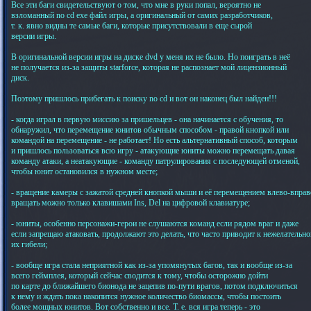
Все эти баги свидетельствуют о том, что мне в руки попал, вероятно не
взломанный no cd exe файл игры, а оригинальный от самих разработчиков,
т. к. явно видны те самые баги, которые присутствовали в еще сырой
версии игры.
В оригинальной версии игры на диске dvd у меня их не было. Но поиграть в неё
не получается из-за защиты starforce, которая не распознает мой лицензионный
диск.
Поэтому пришлось прибегать к поиску no cd и вот он наконец был найден!!!
- когда играл в первую миссию за пришельцев - она начинается с обучения, то
обнаружил, что перемещение юнитов обычным способом - правой кнопкой или
командой на перемещение - не работает! Но есть альтернативный способ, которым
и пришлось пользоваться всю игру - атакующие юниты можно перемещать давая
команду атаки, а неатакующие - команду патрулирования с последующей отменой,
чтобы юнит остановился в нужном месте;
- вращение камеры с зажатой средней кнопкой мыши и её перемещением влево-вправо
вращать можно только клавишами Ins, Del на цифровой клавиатуре;
- юниты, особенно персонажи-герои не слушаются команд если рядом враг и даже
если запрещаю атаковать, продолжают это делать, что часто приводит к нежелательно
их гибели;
- вообще игра стала неприятной как из-за упомянутых багов, так и вообще из-за
всего геймплея, который сейчас сводится к тому, чтобы осторожно дойти
по карте до ближайшего бионода не зацепив по-пути врагов, потом подключиться
к нему и ждать пока накопится нужное количество биомассы, чтобы постоить
более мощных юнитов. Вот собственно и все. Т. е. вся игра теперь - это