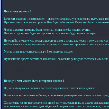
Чем я могу помочь ?
Если есть желание и возможности - окажите материальную поддержку, пусть даже н
При этом место в истории проекта Вам будет обеспечено. Ваше имя будет упоминатьс
Любая разумная помощь будет полезна, но главное без лишней суеты.
Например да, нужно будет тестировать игру, а значит будут нужны тестеры.
Но если Вы думаете, что тестеры просто играют в игры, а не ловят и документируют 
то Вам сначала лучше хорошенько изучить, что такое тестирование и потом уже проси
Молча взять и потестировать игру Вам никто не мешает.
Ну и конечно просто следите за новостями, возможно релиз уже состоялся, а вы еще 
Почему и чем может быть интересен проект ?
Да, это амбициозная попытка воссоздать оригинал на собственном движке.
В основе лежат не только амбиции, но и желание реинкарнировать незаслуженно пре
Сознательно ли это произошло или виной тому иные причины, но задача реинкарнации
если конечно все получится, дать ей дальнейшее развитие. Внести что-то новое, что н