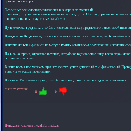
оригинальной игры.
Освоенные технологии реализованные в игре и полученный
опыт могут с успехом потом использоваться в других 3d играх, причем написанных н
с использованием полученных наработок.
Ну и конечно, вряд ли кто-то бы отказался, если ему предложили такое, такой шанс в
Правда если Вы думаете, что все происходит легко и само по себе, то Вы ошибаетесь.
Никакие деньги и финансы не могут служить источником вдохновения и желания созд
Но в то же время, огромное желание, и глубокое вдохновение чаще всего порождают 
его никто и не ждал.
В наше время под успехом принято считать успех денежный, т. е. финансовый. Правда
в ногу и не всегда параллельно.
Ну что ж. Во всяком случае, было бы желание, а все остальное думаю приложится ...
оцените статью:
0
0
Поисковая система megainformatic.ru