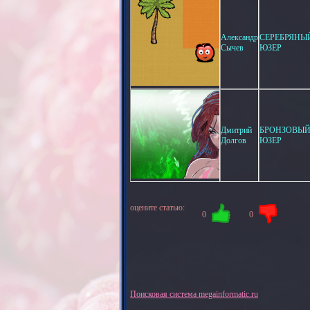
Александр
СЕРЕБРЯНЫ
Сычев
ЮЗЕР
Дмитрий
БРОНЗОВЫ
Долгов
ЮЗЕР
оцените статью:
0
0
Поисковая система megainformatic.ru