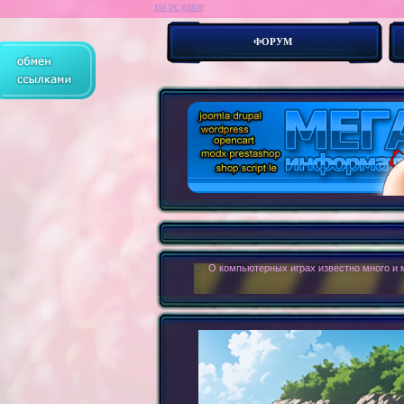
ria pc game
ФОРУМ
> :
О компьютерных играх известно много и ма