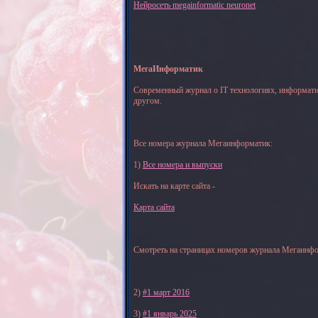
Нейросеть megainformatic neuronet
МегаИнформатик
Современный журнал о IT технологиях, информати
другом.
Все номера журнала Мегаинформатик:
1)
Все номера и выпуски
Искать на карте сайта -
Карта сайта
Смотреть на страницах номеров журнала Мегаинфо
2)
#1 март 2016
3)
#1 январь 2025