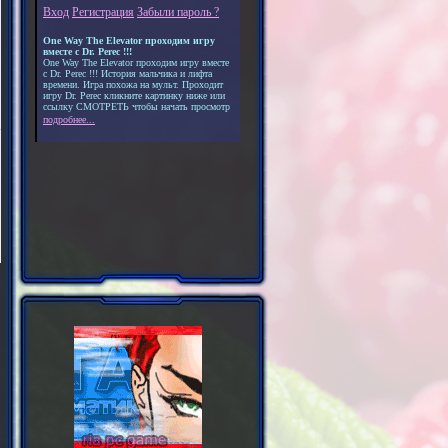
Вход
Регистрация
Забыли пароль ?
One Way The Elevator проходим игру
вместе с Dr. Perec !!!
One Way The Elevator проходим игру вместе
с Dr. Perec !!! История мальчика и лифта
времени. Игра похожа на мульт. Проходит
игру Dr. Perec кликните картинку ниже или
ссылку СМОТРЕТЬ чтобы начать просмотр
подробнее...