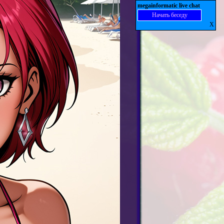
megainformatic live chat
Начать беседу
X