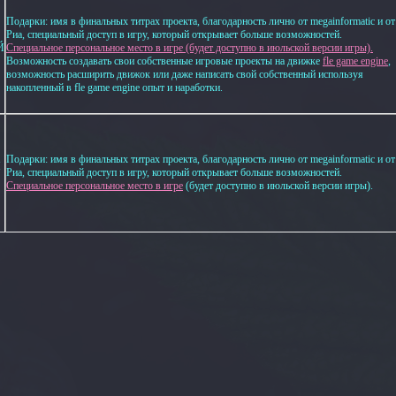
Подарки: имя в финальных титрах проекта, благодарность лично от megainformatic и от
Риа, специальный доступ в игру, который открывает больше возможностей.
Й
Специальное персональное место в игре (будет доступно в июльской версии игры).
Возможность создавать свои собственные игровые проекты на движке
fle game engine
,
возможность расширить движок или даже написать свой собственный используя
накопленный в fle game engine опыт и наработки.
Подарки: имя в финальных титрах проекта, благодарность лично от megainformatic и от
Й
Риа, специальный доступ в игру, который открывает больше возможностей.
Специальное персональное место в игре
(будет доступно в июльской версии игры).