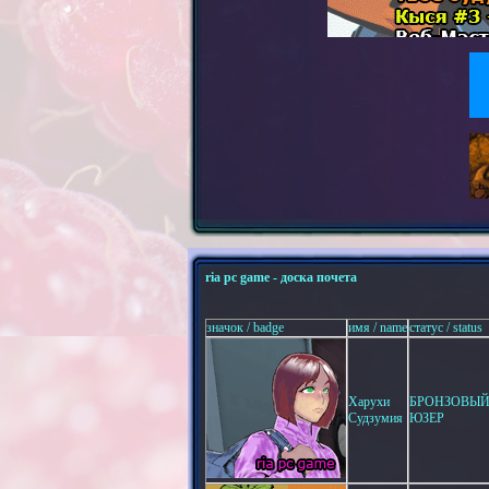
ria pc game - доска почета
значок / badge
имя / name
статус / status
Харухи
БРОНЗОВЫ
Судзумия
ЮЗЕР