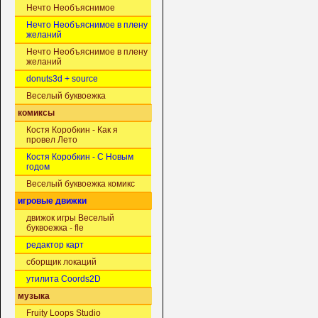
Нечто Необъяснимое
Нечто Необъяснимое в плену
желаний
Нечто Необъяснимое в плену
желаний
donuts3d + source
Веселый буквоежка
комиксы
Костя Коробкин - Как я
провел Лето
Костя Коробкин - С Новым
годом
Веселый буквоежка комикс
игровые движки
движок игры Веселый
буквоежка - fle
редактор карт
сборщик локаций
утилита Coords2D
музыка
Fruity Loops Studio