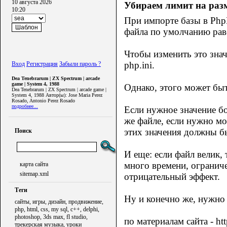
10 августа 2026
Убираем лимит на раз
10:20
При импорте базы в Ph
файла по умолчанию рав
Чтобы изменить это зна
php.ini.
Вход
Регистрация
Забыли пароль ?
Dea Tenebrarum | ZX Spectrum | arcade
game | System 4, 1988
Однако, этого может быт
Dea Tenebrarum | ZX Spectrum | arcade game |
System 4, 1988 Автор(ы): Jose Maria Perez
Rosado, Antonio Perez Rosado
подробнее...
Если нужное значение б
же файле, если нужно мо
этих значения должны б
Поиск
И еще: если файл велик,
много времени, огранич
карта сайта
sitemap.xml
отрицательный эффект.
Теги
Ну и конечно же, нужно 
сайты, игры, дизайн, продвижение,
php, html, css, my sql, c++, delphi,
photoshop, 3ds max, fl studio,
по материалам сайта - ht
трекерская музыка, уроки