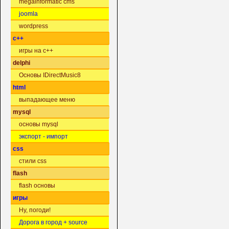
megainformatic cms
joomla
wordpress
c++
игры на c++
delphi
Основы IDirectMusic8
html
выпадающее меню
mysql
основы mysql
экспорт - импорт
css
стили css
flash
flash основы
игры
Ну, погоди!
Дорога в город + source