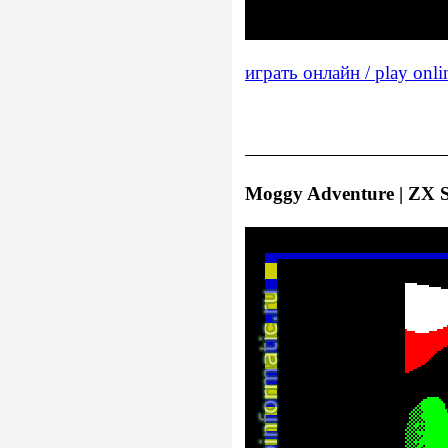
играть онлайн / play onli
Moggy Adventure | ZX S