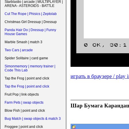
Starblastio | arcade | MULTIPLAYER |
ARENA - ASTEROIDS - BATTLE
Cut The Rope | Phisics | Zeptolab
Christmas Girl Dressup | Dressup
Panda Hair Do | Dressup | Funny
House Games
Marble Smash | match 3
Two Cars | arcade
Spider Solitaire | card game
Simonmemory | memory trainer |
Code This Lab
играть в браузере / play 
Tap the Frog | point and click
Tap the Frog | point and click
Fruit Pop | link objects
Farm Pets | swap objects
Шар Бумага Карандаш /
Blow Fish | point and click
Bug Match | swap objects & match 3
Froggee | point and click