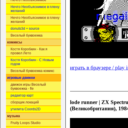
Нечто Необъяснимое
Нечто Необъяснимое в плену
желаний
Нечто Необъяснимое в плену
желаний
donuts3d + source
Веселый буквоежка
комиксы
Костя Коробкин - Как я
провел Лето
Костя Коробкин - С Новым
годом
играть в браузере / play 
Веселый буквоежка комикс
игровые движки
движок игры Веселый
буквоежка - fle
редактор карт
lode runner | ZX Spectru
сборщик локаций
(Великобритания), 1984
утилита Coords2D
музыка
Fruity Loops Studio