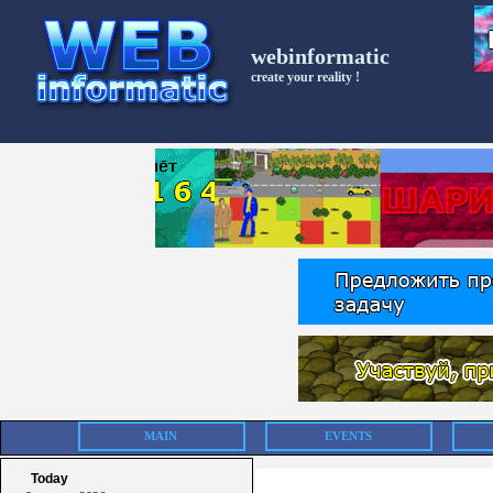
webinformatic
create your reality !
MAIN
EVENTS
Today