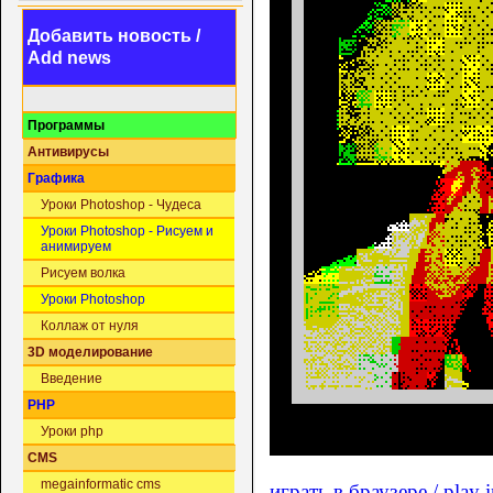
Добавить новость /
Add news
Программы
Антивирусы
Графика
Уроки Photoshop - Чудеса
Уроки Photoshop - Рисуем и
анимируем
Рисуем волка
Уроки Photoshop
Коллаж от нуля
3D моделирование
Введение
PHP
Уроки php
CMS
megainformatic cms
играть в браузере / play 