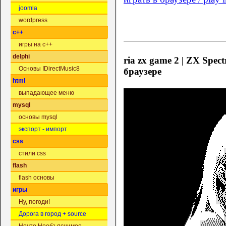
joomla
wordpress
c++
игры на c++
delphi
ria zx game 2 | ZX Spect
Основы IDirectMusic8
браузере
html
выпадающее меню
mysql
основы mysql
экспорт - импорт
css
стили css
flash
flash основы
игры
Ну, погоди!
Дорога в город + source