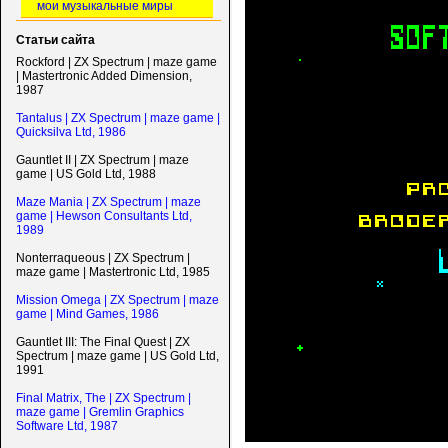
мои музыкальные миры
Статьи сайта
Rockford | ZX Spectrum | maze game
| Mastertronic Added Dimension,
1987
Tantalus | ZX Spectrum | maze game |
Quicksilva Ltd, 1986
Gauntlet II | ZX Spectrum | maze
game | US Gold Ltd, 1988
Maze Mania | ZX Spectrum | maze
game | Hewson Consultants Ltd,
1989
Nonterraqueous | ZX Spectrum |
maze game | Mastertronic Ltd, 1985
Mission Omega | ZX Spectrum | maze
game | Mind Games, 1986
Gauntlet III: The Final Quest | ZX
Spectrum | maze game | US Gold Ltd,
1991
Final Matrix, The | ZX Spectrum |
maze game | Gremlin Graphics
Software Ltd, 1987