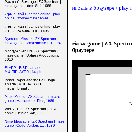
Pacman's Revenge | ZX Spectrum |
maze game | Idem Soft, 1988
играть в браузере / play 
игры онлайн | games online | play
online | zx-spectrum games
игры онлайн | games online | play
online | zx-spectrum games
Dynatron Mission | ZX Spectrum |
ria zx game | ZX Spectru
maze game | Mastertronic Ltd, 1987
браузере
Moggy Adventure | ZX Spectrum |
maze game | Ubhres Productions,
2010
FLAPPY BIRD | arcade |
MULTIPLAYER | flaapio
Pencil Paper and the Ball | logic
arcade | MULTIPLAYER |
megainformatic
Micro Mouse | ZX Spectrum | maze
game | Mastertronic Plus, 1989
Well 2, The | ZX Spectrum | maze
game | Beyker Soft, 2006
Ninja Massacre | ZX Spectrum | maze
game | Code Masters Ltd, 1989