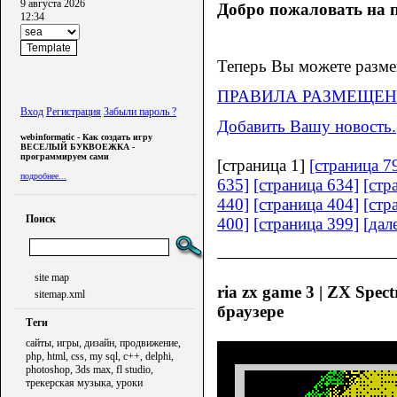
9 августа 2026
Добро пожаловать на п
12:34
Теперь Вы можете разме
ПРАВИЛА РАЗМЕЩЕН
Вход
Регистрация
Забыли пароль ?
Добавить Вашу новость.
webinformatic - Как создать игру
ВЕСЕЛЫЙ БУКВОЕЖКА -
программируем сами
[страница 1]
[страница 7
подробнее...
635]
[страница 634]
[стр
440]
[страница 404]
[стр
Поиск
400]
[страница 399]
[дал
site map
ria zx game 3 | ZX Spect
sitemap.xml
браузере
Теги
сайты, игры, дизайн, продвижение,
php, html, css, my sql, c++, delphi,
photoshop, 3ds max, fl studio,
трекерская музыка, уроки