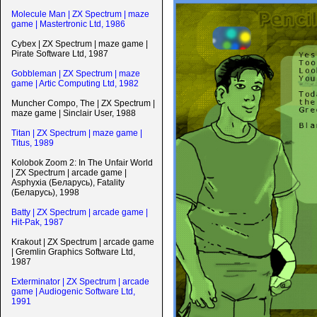
Molecule Man | ZX Spectrum | maze
game | Mastertronic Ltd, 1986
Cybex | ZX Spectrum | maze game |
Pirate Software Ltd, 1987
Gobbleman | ZX Spectrum | maze
game | Artic Computing Ltd, 1982
Muncher Compo, The | ZX Spectrum |
maze game | Sinclair User, 1988
Titan | ZX Spectrum | maze game |
Titus, 1989
Kolobok Zoom 2: In The Unfair World
| ZX Spectrum | arcade game |
Asphyxia (Беларусь), Fatality
(Беларусь), 1998
Batty | ZX Spectrum | arcade game |
Hit-Pak, 1987
Krakout | ZX Spectrum | arcade game
| Gremlin Graphics Software Ltd,
1987
Exterminator | ZX Spectrum | arcade
game | Audiogenic Software Ltd,
1991