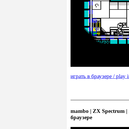
играть в браузере / play 
mambo | ZX Spectrum | a
браузере