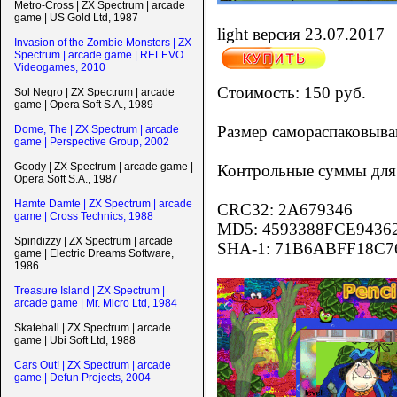
Metro-Cross | ZX Spectrum | arcade
game | US Gold Ltd, 1987
light версия 23.07.2017
Invasion of the Zombie Monsters | ZX
Spectrum | arcade game | RELEVO
Videogames, 2010
Стоимость: 150 руб.
Sol Negro | ZX Spectrum | arcade
game | Opera Soft S.A., 1989
Размер самораспаковыва
Dome, The | ZX Spectrum | arcade
game | Perspective Group, 2002
Goody | ZX Spectrum | arcade game |
Контрольные суммы для 
Opera Soft S.A., 1987
Hamte Damte | ZX Spectrum | arcade
CRC32: 2A679346
game | Cross Technics, 1988
MD5: 4593388FCE9436
Spindizzy | ZX Spectrum | arcade
SHA-1: 71B6ABFF18C
game | Electric Dreams Software,
1986
Treasure Island | ZX Spectrum |
arcade game | Mr. Micro Ltd, 1984
Skateball | ZX Spectrum | arcade
game | Ubi Soft Ltd, 1988
Cars Out! | ZX Spectrum | arcade
game | Defun Projects, 2004