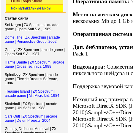
Оперативная память:
Fruity Loops Studio
мои музыкальные миры
Место на жестком диск
Статьи сайта
нескольких Mb до 1 Gb 
Sol Negro | ZX Spectrum | arcade
game | Opera Soft S.A., 1989
Операционная система
Dome, The | ZX Spectrum | arcade
game | Perspective Group, 2002
Доп. библиотеки, уста
Goody | ZX Spectrum | arcade game |
Pack 1
Opera Soft S.A., 1987
Hamte Damte | ZX Spectrum | arcade
Видеокарта:
Совместима
game | Cross Technics, 1988
пиксельного шейдера и 
Spindizzy | ZX Spectrum | arcade
game | Electric Dreams Software,
1986
Поддержка звуковой кар
Treasure Island | ZX Spectrum |
arcade game | Mr. Micro Ltd, 1984
Исходный код примера вы
Skateball | ZX Spectrum | arcade
Microsoft DirectX SDK (
game | Ubi Soft Ltd, 1988
2010)\Samples\C++\Direct
Cars Out! | ZX Spectrum | arcade
Microsoft DirectX SDK (
game | Defun Projects, 2004
2010)\Samples\C++\Direct
Gommy, Defensor Medieval | ZX