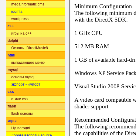
megainformatic cms
Minimum Configuration
joomla
The following minimum de
with the DirectX SDK.
wordpress
c++
1 GHz CPU
игры на c++
delphi
512 MB RAM
Основы IDirectMusic8
html
1 GB of available hard-dri
выпадающее меню
mysql
Windows XP Service Pack
основы mysql
экспорт - импорт
Visual Studio 2008 Servic
css
A video card compatible wi
стили css
shader support
flash
flash основы
Recommended Configurat
игры
The following recommended
Ну, погоди!
the capabilities of the Di
Дорога в город + source