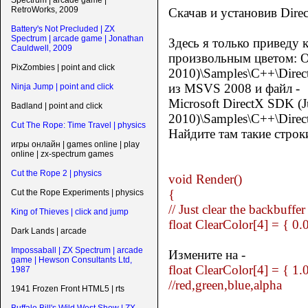
Spectrum | arcade game |
RetroWorks, 2009
Скачав и установив Dire
Battery's Not Precluded | ZX
Spectrum | arcade game | Jonathan
Здесь я только приведу 
Cauldwell, 2009
произвольным цветом: От
PixZombies | point and click
2010)\Samples\C++\Direct
из MSVS 2008 и файл -
Ninja Jump | point and click
Microsoft DirectX SDK (
Badland | point and click
2010)\Samples\C++\Direct
Cut The Rope: Time Travel | physics
Найдите там такие строки
игры онлайн | games online | play
online | zx-spectrum games
Cut the Rope 2 | physics
void Render()
{
Cut the Rope Experiments | physics
// Just clear the backbuffer
King of Thieves | click and jump
float ClearColor[4] = { 0.0
Dark Lands | arcade
Impossaball | ZX Spectrum | arcade
Измените на -
game | Hewson Consultants Ltd,
float ClearColor[4] = { 1.0f
1987
//red,green,blue,alpha
1941 Frozen Front HTML5 | rts