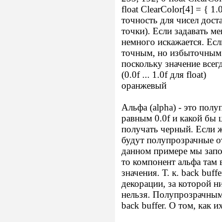
float ClearColor[4] = { 1.
точность для чисел доста
точки). Если задавать ме
немного искажается. Если
точным, но избыточным -
поскольку значение всегд
(0.0f ... 1.0f для float)
оранжевый
Альфа (alpha) - это полу
равным 0.0f и какой бы 
получать черный. Если ж
будут полупрозрачные
данном примере мы заполн
то компонент альфа там 
значения. Т. к. back buf
декорации, за которой н
нельзя. Полупрозрачным
back buffer. О том, как