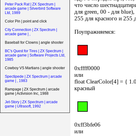
что число шестнадцатиричн
Peter Pack Rat | ZX Spectrum |
arcade game | Silverbird Software
для green, 00 - для blue), 
Ltd, 1989
255 для красного и 255 д
Color Pin | point and click
City Connection | ZX Spectrum |
Поупражняемся:
arcade game | ,
Baseball for Clowns | angle shooter
BC's Quest for Tires | ZX Spectrum |
arcade game | Software Projects Ltd,
1985
0xffff0000
Cowboy VS Martians | angle shooter
или
Spectipede | ZX Spectrum | arcade
float ClearColor[4] = { 1.0f
game | , 1983
красный
Rampage | ZX Spectrum | arcade
game | Activision Inc, 1988
Jet-Story | ZX Spectrum | arcade
game | Ultrasoft, 1992
0xff3bfe06
или