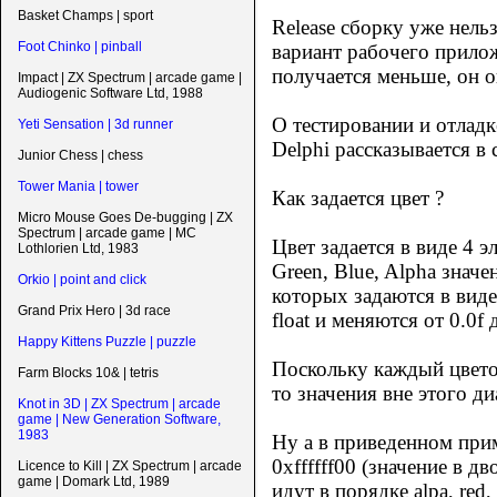
Basket Champs | sport
Release сборку уже нель
Foot Chinko | pinball
вариант рабочего прило
получается меньше, он 
Impact | ZX Spectrum | arcade game |
Audiogenic Software Ltd, 1988
О тестировании и отладк
Yeti Sensation | 3d runner
Delphi рассказывается в 
Junior Chess | chess
Tower Mania | tower
Как задается цвет ?
Micro Mouse Goes De-bugging | ZX
Spectrum | arcade game | MC
Цвет задается в виде 4 
Lothlorien Ltd, 1983
Green, Blue, Alpha значе
Orkio | point and click
которых задаются в виде
Grand Prix Hero | 3d race
float и меняются от 0.0f д
Happy Kittens Puzzle | puzzle
Поскольку каждый цветов
Farm Blocks 10& | tetris
то значения вне этого ди
Knot in 3D | ZX Spectrum | arcade
game | New Generation Software,
1983
Ну а в приведенном прим
0xffffff00 (значение в 
Licence to Kill | ZX Spectrum | arcade
game | Domark Ltd, 1989
идут в порядке alpa, red,