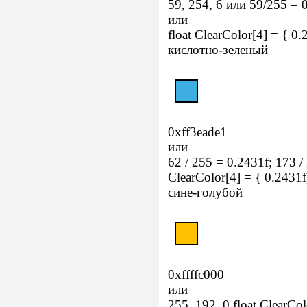
59, 254, 6 или 59/255 = 0
или
float ClearColor[4] = { 0.
кислотно-зеленый
0xff3eade1
или
62 / 255 = 0.2431f; 173 /
ClearColor[4] = { 0.2431f,
сине-голубой
0xffffc000
или
255, 192, 0 float ClearColo