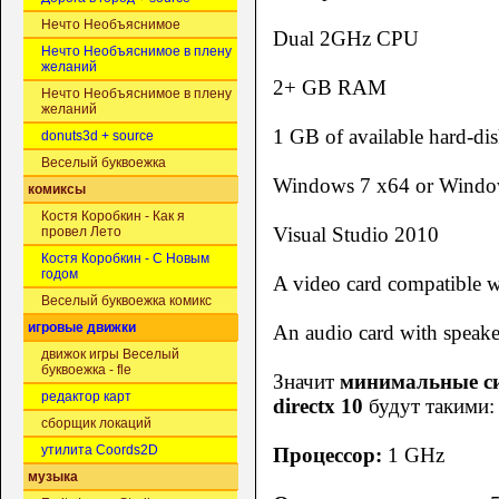
Нечто Необъяснимое
Dual 2GHz CPU
Нечто Необъяснимое в плену
желаний
2+ GB RAM
Нечто Необъяснимое в плену
желаний
1 GB of available hard-di
donuts3d + source
Веселый буквоежка
Windows 7 x64 or Window
комиксы
Костя Коробкин - Как я
Visual Studio 2010
провел Лето
Костя Коробкин - С Новым
годом
A video card compatible w
Веселый буквоежка комикс
игровые движки
An audio card with speake
движок игры Веселый
буквоежка - fle
Значит
минимальные си
редактор карт
directx 10
будут такими:
сборщик локаций
утилита Coords2D
Процессор:
1 GHz
музыка