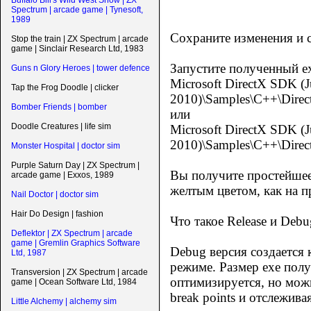
Buffalo Bill's Wild West Show | ZX
Spectrum | arcade game | Tynesoft,
1989
Сохраните изменения и 
Stop the train | ZX Spectrum | arcade
game | Sinclair Research Ltd, 1983
Запустите полученный ex
Guns n Glory Heroes | tower defence
Microsoft DirectX SDK (
Tap the Frog Doodle | clicker
2010)\Samples\C++\Direct
Bomber Friends | bomber
или
Doodle Creatures | life sim
Microsoft DirectX SDK (
2010)\Samples\C++\Direct
Monster Hospital | doctor sim
Purple Saturn Day | ZX Spectrum |
Вы получите простейшее 
arcade game | Exxos, 1989
желтым цветом, как на 
Nail Doctor | doctor sim
Hair Do Design | fashion
Что такое Release и Debu
Deflektor | ZX Spectrum | arcade
game | Gremlin Graphics Software
Debug версия создается 
Ltd, 1987
режиме. Размер exe полу
Transversion | ZX Spectrum | arcade
оптимизируется, но мож
game | Ocean Software Ltd, 1984
break points и отслежив
Little Alchemy | alchemy sim