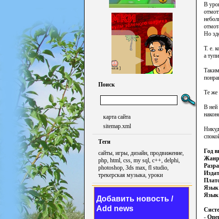
В уро
отмот
небол
отмот
Но зд
Т. е.
а туп
Таким
понра
Поиск
Те же
В ней
након
карта сайта
sitemap.xml
Никуд
споко
Теги
Год в
сайты, игры, дизайн, продвижение,
Жан
php, html, css, my sql, c++, delphi,
Разр
photoshop, 3ds max, fl studio,
Издат
трекерская музыка, уроки
Плат
Язык
Язык
Добавить новость /
Add news
Сист
-
Опе