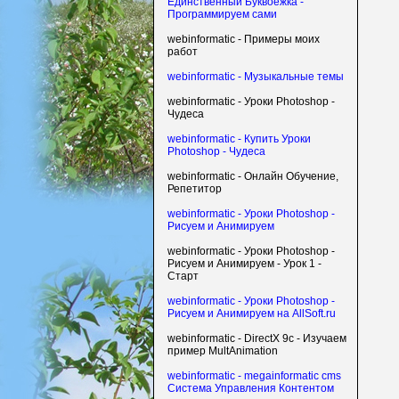
Единственный Буквоежка -
Программируем сами
webinformatic - Примеры моих
работ
webinformatic - Музыкальные темы
webinformatic - Уроки Photoshop -
Чудеса
webinformatic - Купить Уроки
Photoshop - Чудеса
webinformatic - Онлайн Обучение,
Репетитор
webinformatic - Уроки Photoshop -
Рисуем и Анимируем
webinformatic - Уроки Photoshop -
Рисуем и Анимируем - Урок 1 -
Старт
webinformatic - Уроки Photoshop -
Рисуем и Анимируем на AllSoft.ru
webinformatic - DirectX 9c - Изучаем
пример MultAnimation
webinformatic - megainformatic cms
Система Управления Контентом