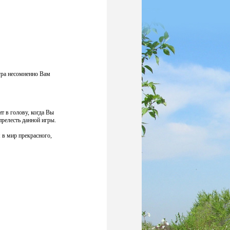
игра несомненно Вам
т в голову, когда Вы
прелесть данной игры.
 в мир прекрасного,