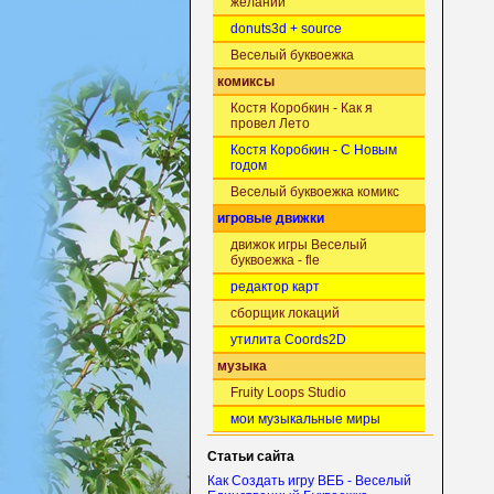
желаний
donuts3d + source
Веселый буквоежка
комиксы
Костя Коробкин - Как я
провел Лето
Костя Коробкин - С Новым
годом
Веселый буквоежка комикс
игровые движки
движок игры Веселый
буквоежка - fle
редактор карт
сборщик локаций
утилита Coords2D
музыка
Fruity Loops Studio
мои музыкальные миры
Статьи сайта
Как Создать игру ВЕБ - Веселый