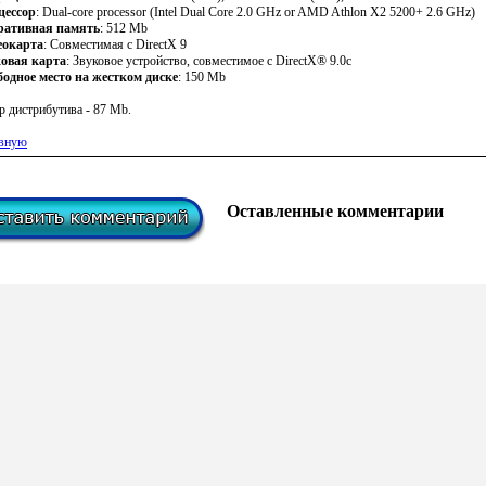
цессор
: Dual-core processor (Intel Dual Core 2.0 GHz or AMD Athlon X2 5200+ 2.6 GHz)
ративная память
: 512 Mb
еокарта
: Cовместимая с DirectX 9
ковая карта
: Звуковое устройство, совместимое с DirectX® 9.0с
одное место на жестком диске
: 150 Mb
р дистрибутива - 87 Mb.
авную
Оставленные комментарии