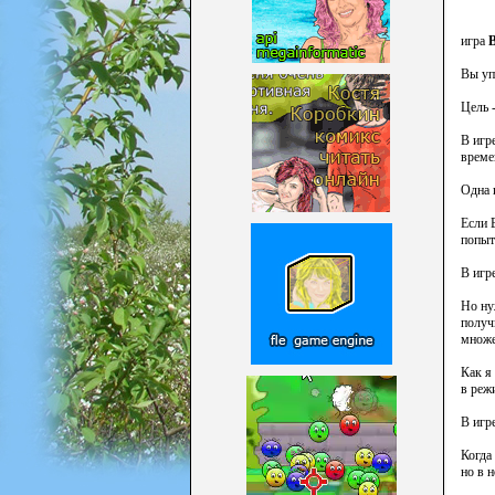
игра
B
Вы уп
Цель 
В игр
време
Одна 
Если 
попыт
В игр
Но ну
получ
множе
Как я
в реж
В игр
Когда
но в 