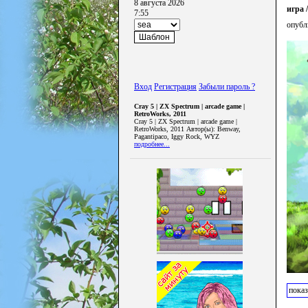
8 августа 2026
игра 
7:55
опубл
Вход
Регистрация
Забыли пароль ?
Cray 5 | ZX Spectrum | arcade game |
RetroWorks, 2011
Cray 5 | ZX Spectrum | arcade game |
RetroWorks, 2011 Автор(ы): Benway,
Pagantipaco, Iggy Rock, WYZ
подробнее...
показ