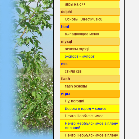
игры на c++
delphi
Основы IDirectMusic8
html
выпадающее меню
mysql
основы mysql
экспорт - импорт
css
стили css
flash
flash основы
игры
Ну, погоди!
Дорога в город + source
Нечто Необъяснимое
Нечто Необъяснимое в плену
желаний
Нечто Необъяснимое в плену