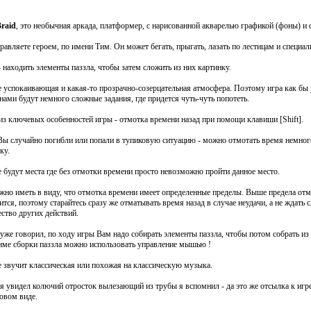
raid
, это необычная аркада, платформер, с нарисованной акварелью графикой (фоны) и
равляете героем, по имени Тим. Он может бегать, прыгать, лазать по лестицам и специ
- находить элементы паззла, чтобы затем сложить из них картинку.
е успокаивающая и какая-то прозрачно-созерцательная атмосфера. Поэтому игра как бы 
нами будут немного сложные задания, где придется чуть-чуть попотеть.
из ключевых особенностей игры - отмотка времени назад при помощи клавиши [Shift].
Вы случайно погибли или попали в тупиковую ситуацию - можно отмотать время немного
ку.
е будут места где без отмотки времени просто невозможно пройти данное место.
жно иметь в виду, что отмотка времени имеет определенные пределы. Выше предела отм
ится, поэтому старайтесь сразу же отматывать время назад в случае неудачи, а не ждать
ство других действий.
 уже говорил, по ходу игры Вам надо собирать элементы паззла, чтобы потом собрать из
име сборки паззла можно использовать управление мышью !
е звучит классическая или похожая на классическую музыка.
 я увидел колючий отросток вылезающий из трубы я вспомнил - да это же отсылка к игре
новом виде.