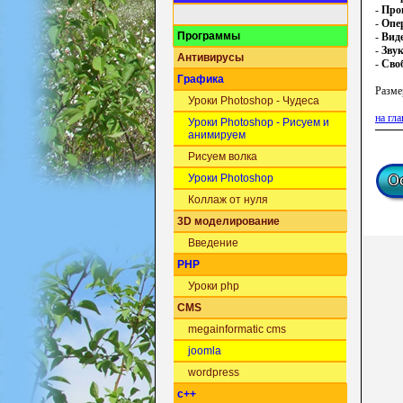
-
Про
-
Опе
Программы
-
Вид
-
Зву
Антивирусы
-
Своб
Графика
Разме
Уроки Photoshop - Чудеса
на гл
Уроки Photoshop - Рисуем и
анимируем
Рисуем волка
Уроки Photoshop
Коллаж от нуля
3D моделирование
Введение
PHP
Уроки php
CMS
megainformatic cms
joomla
wordpress
c++