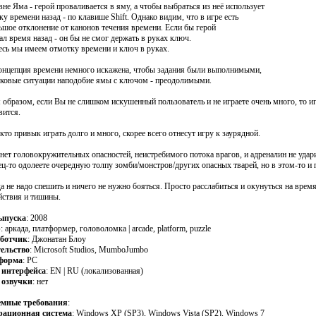
вне Яма - герой проваливается в яму, а чтобы выбраться из неё использует
ку времени назад - по клавише Shift. Однако видим, что в игре есть
ьшое отклонение от канонов течения времени. Если бы герой
ал время назад - он бы не смог держать в руках ключ.
есь мы имеем отмотку времени и ключ в руках.
 концепция времени немного искажена, чтобы задания были выполнимыми,
иковые ситуации наподобие ямы с ключом - преодолимыми.
 образом, если Вы не слишком искушенный пользователь и не играете очень много, то 
вится.
 кто привык играть долго и много, скорее всего отнесут игру к заурядной.
 нет головокружительных опасностей, неистребимого потока врагов, и адреналин не удари
ец-то одолеете очередную толпу зомби/монстров/других опасных тварей, но в этом-то и 
а не надо спешить и ничего не нужно бояться. Просто расслабиться и окунуться на время
йствия и тишины.
ыпуска
: 2008
р
: аркада, платформер, головоломка | arcade, platform, puzzle
аботчик
: Джонатан Блоу
ельство
: Microsoft Studios, MumboJumbo
форма
: PC
 интерфейса
: EN | RU (локализованная)
 озвучки
: нет
емные требования
:
рационная система
: Windows XP (SP3), Windows Vista (SP2), Windows 7