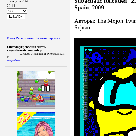
Subacuatic Reloaded | Z
7 августа 2026
22:41
Spain, 2009
Авторы: The Mojon Twins
Sejuan
Вход
Регистрация
Забыли пароль ?
Система управления сайтом -
megainformatic cms e-shop
Система Управления Электронным
М
подробнее...