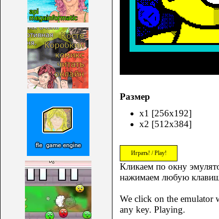
Размер
x1 [256x192]
x2 [512x384]
Играть! / Play!
Кликаем по окну эмулято
нажимаем любую клавиш
We click on the emulator w
any key. Playing.