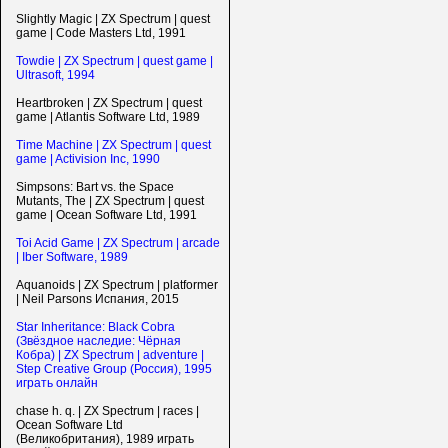
Slightly Magic | ZX Spectrum | quest
game | Code Masters Ltd, 1991
Towdie | ZX Spectrum | quest game |
Ultrasoft, 1994
Heartbroken | ZX Spectrum | quest
game | Atlantis Software Ltd, 1989
Time Machine | ZX Spectrum | quest
game | Activision Inc, 1990
Simpsons: Bart vs. the Space
Mutants, The | ZX Spectrum | quest
game | Ocean Software Ltd, 1991
Toi Acid Game | ZX Spectrum | arcade
| Iber Software, 1989
Aquanoids | ZX Spectrum | platformer
| Neil Parsons Испания, 2015
Star Inheritance: Black Cobra
(Звёздное наследие: Чёрная
Кобра) | ZX Spectrum | adventure |
Step Creative Group (Россия), 1995
играть онлайн
chase h. q. | ZX Spectrum | races |
Ocean Software Ltd
(Великобритания), 1989 играть