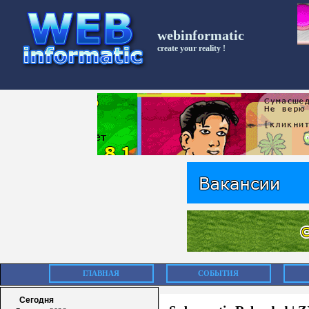
webinformatic
create your reality !
ГЛАВНАЯ
СОБЫТИЯ
Сегодня