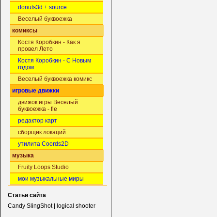
donuts3d + source
Веселый буквоежка
комиксы
Костя Коробкин - Как я
провел Лето
Костя Коробкин - С Новым
годом
Веселый буквоежка комикс
игровые движки
движок игры Веселый
буквоежка - fle
редактор карт
сборщик локаций
утилита Coords2D
музыка
Fruity Loops Studio
мои музыкальные миры
Статьи сайта
Candy SlingShot | logical shooter