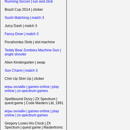
Running Soccer | run and click
Brazil Cup 2014 | clicker
Sushi Matching | match 3
Juicy Dash | match 3
Fancy Diver | match 3
Pocahontas Slots | slot machine
Teddy Bear Zombies Machine Gun |
angle shooter
Alien Kindergarten | swap
Sun Charm | match 3
Chin Up Shin Up | clicker
игры онлайн | games online | play
online | zx-spectrum games
Spellbound Dizzy | ZX Spectrum |
quest game | Code Masters Ltd, 1991
игры онлайн | games online | play
online | zx-spectrum games
Gregory Loses His Clock | ZX
Spectrum | quest game | Mastertronic