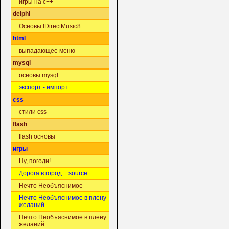
игры на c++
delphi
Основы IDirectMusic8
html
выпадающее меню
mysql
основы mysql
экспорт - импорт
css
стили css
flash
flash основы
игры
Ну, погоди!
Дорога в город + source
Нечто Необъяснимое
Нечто Необъяснимое в плену
желаний
Нечто Необъяснимое в плену
желаний