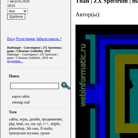
Titan | ZX Spectrum | m
7 августа 2026
18:01
Автор(ы):
Вход
Регистрация
Забыли пароль ?
Harbinger - Convergence | ZX Spectrum |
game | Cthonian Godkiller, 2016
Harbinger - Convergence | ZX Spectrum |
game | Cthonian Godkiller, 2016 var
подробнее...
Поиск
карта сайта
sitemap.xml
Теги
сайты, игры, дизайн, продвижение,
php, html, css, my sql, c++, delphi,
photoshop, 3ds max, fl studio,
трекерская музыка, уроки