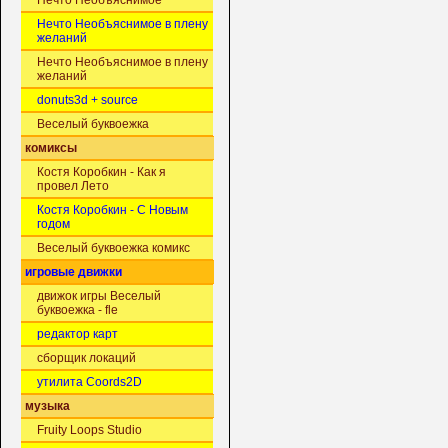
Нечто Необъяснимое
Нечто Необъяснимое в плену
желаний
Нечто Необъяснимое в плену
желаний
donuts3d + source
Веселый буквоежка
комиксы
Костя Коробкин - Как я
провел Лето
Костя Коробкин - С Новым
годом
Веселый буквоежка комикс
игровые движки
движок игры Веселый
буквоежка - fle
редактор карт
сборщик локаций
утилита Coords2D
музыка
Fruity Loops Studio