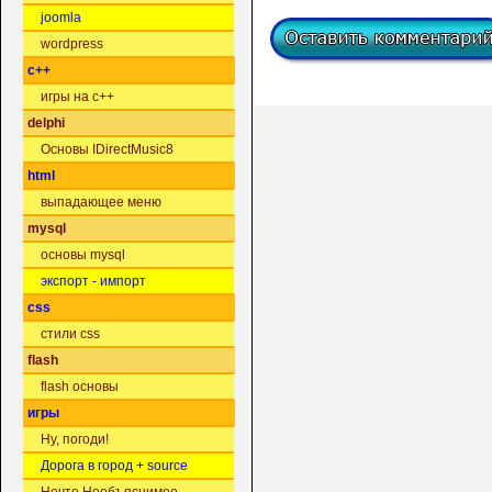
joomla
wordpress
c++
игры на c++
delphi
Основы IDirectMusic8
html
выпадающее меню
mysql
основы mysql
экспорт - импорт
css
стили css
flash
flash основы
игры
Ну, погоди!
Дорога в город + source