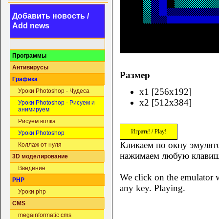
Добавить новость /
Add news
Программы
Антивирусы
Размер
Графика
x1 [256x192]
Уроки Photoshop - Чудеса
x2 [512x384]
Уроки Photoshop - Рисуем и
анимируем
Рисуем волка
Играть! / Play!
Уроки Photoshop
Кликаем по окну эмулято
Коллаж от нуля
нажимаем любую клавиш
3D моделирование
Введение
We click on the emulator w
PHP
any key. Playing.
Уроки php
CMS
megainformatic cms