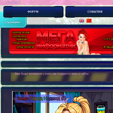
ria pc game
ФОРУМ
СОБЫТИЯ
> :
Современные сайты - это бестелесные роботы. Новые концепии создания с