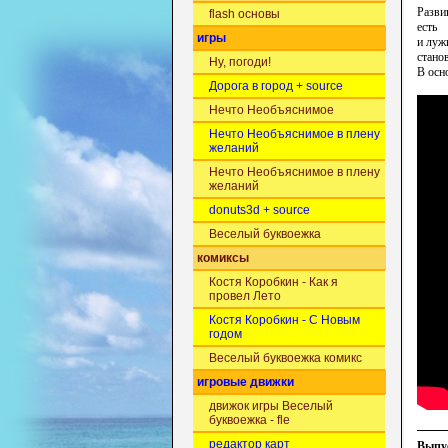
Разви
flash основы
есть
игры
и луж
стано
Ну, погоди!
В осн
Дорога в город + source
Нечто Необъяснимое
Нечто Необъяснимое в плену
желаний
Нечто Необъяснимое в плену
желаний
donuts3d + source
Веселый буквоежка
комиксы
Костя Коробкин - Как я
провел Лето
Костя Коробкин - С Новым
годом
Веселый буквоежка комикс
игровые движки
движок игры Веселый
буквоежка - fle
редактор карт
Выпус