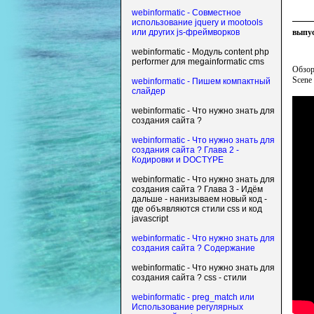
webinformatic - Совместное
использование jquery и mootools
выпус
или других js-фреймворков
webinformatic - Модуль content php
performer для megainformatic cms
Обзор
Scene 
webinformatic - Пишем компактный
слайдер
webinformatic - Что нужно знать для
создания сайта ?
webinformatic - Что нужно знать для
создания сайта ? Глава 2 -
Кодировки и DOCTYPE
webinformatic - Что нужно знать для
создания сайта ? Глава 3 - Идём
дальше - нанизываем новый код -
где объявляются стили css и код
javascript
webinformatic - Что нужно знать для
создания сайта ? Содержание
webinformatic - Что нужно знать для
создания сайта ? css - стили
webinformatic - preg_match или
Использование регулярных