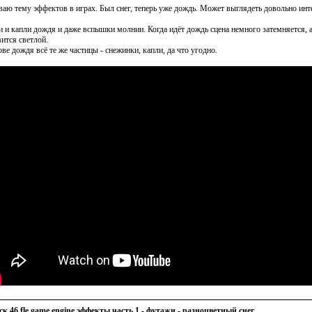
ваю тему эффектов в играх. Был снег, теперь уже дождь. Может выглядеть довольно инте
и и капли дождя и даже вспышки молнии. Когда идёт дождь сцена немного затемняется, а 
вится светлой.
ове дождя всё те же частицы - снежинки, капли, да что угодно.
к 46 fle game engine эффекты часть 1 - футажи - разноцветный снег