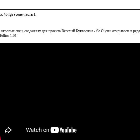
к 45 fge scene часть 1
 игровых сцен, созданных для проекта Веселый Буквоежка - fle Сцены открываем в реда
Editor 1.01