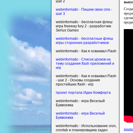
шаг 2
выпус
Созда
webinformatic - Пишем свою cms -
предл
шаг 3
сдела
webinformatic - бесплатная флеш
предме
игра freeway fury 2 - разработчик
Serius Games
webinformatic - бесплатные флеш
игры сторонних разработчиков
webinformatic - Как я осваивал Flash
webinformatic - Список уроков на
тему создания flash приложений и
игр
webinformatic - Как я осваивал Flash
- шаг 2 - Основы создания
простейших flash - игр
проект портала Идеи Комфорта
webinformatic - игра Веселый
Буквоежка
webinformatic - игра Веселый
Буквоежка
webinformatic - Использование cron,
реали
crontab и планировщика задач