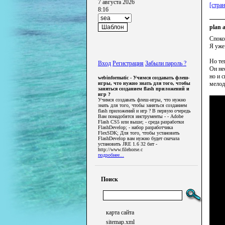
7 августа 2026
[стран
8:16
plan 
Споко
Я уже
Но те
Вход
Регистрация
Забыли пароль ?
Он не
но и 
webinformatic - Учимся создавать флеш-
игры, что нужно знать для того, чтобы
мелод
заняться созданием flash приложений и
игр ?
Учимся создавать флеш-игры, что нужно
знать для того, чтобы заняться созданием
flash приложений и игр ? В первую очередь
Вам понадобятся инструменты - - Adobe
Flash CS5 или выше; - среда разработки
FlashDevelop; - набор разработчика
FlexSDK; Для того, чтобы установить
FlashDevelop вам нужно будет сначала
установить JRE 1.6 32 бит -
http://www.filehorse.c
подробнее...
Поиск
карта сайта
sitemap.xml