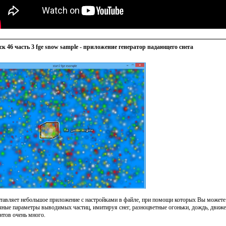
к 46 часть 3 fge snow sample - приложение генератор падающего снега
тавляет небольшое приложение с настройками в файле, при помощи которых Вы можете
чные параметры выводимых частиц, имитируя снег, разноцветные огоньки, дождь, движен
нтов очень много.