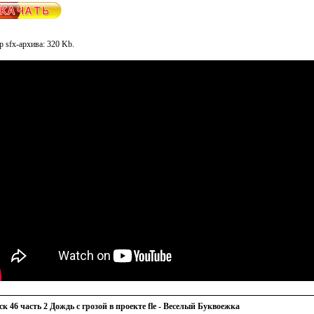
р sfx-архива: 320 Kb.
к 46 часть 2 Дождь с грозой в проекте fle - Веселый Буквоежка