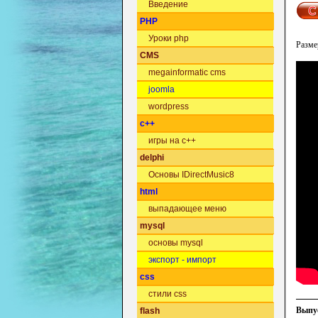
Введение
PHP
Уроки php
Разме
CMS
megainformatic cms
joomla
wordpress
c++
игры на c++
delphi
Основы IDirectMusic8
html
выпадающее меню
mysql
основы mysql
экспорт - импорт
css
стили css
Выпус
flash