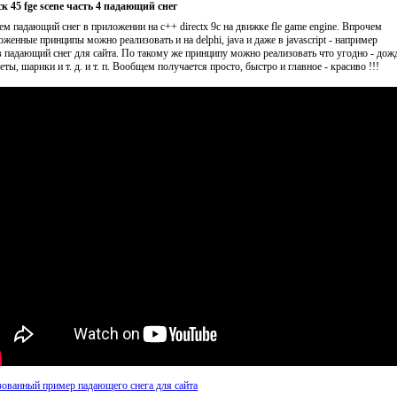
к 45 fge scene часть 4 падающий снег
ем падающий снег в приложении на c++ directx 9c на движке fle game engine. Впрочем
оженные принципы можно реализовать и на delphi, java и даже в javascript - например
в падающий снег для сайта. По такому же принципу можно реализовать что угодно - дожд
ты, шарики и т. д. и т. п. Вообщем получается просто, быстро и главное - красиво !!!
зованный пример падающего снега для сайта