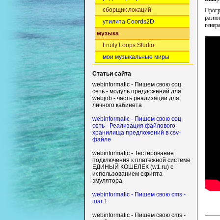
сборщик локаций
Прогр
разно
утилита Coords2D
генер
музыка
Fruity Loops Studio
мои музыкальные миры
Статьи сайта
webinformatic - Пишем свою соц.
сеть - модуль предложений для
webjob - часть реализации для
личного кабинета
webinformatic - Пишем свою соц.
сеть - Реализация файлового
хранилища предложений в csv-
файле
webinformatic - Тестирование
подключения к платежной системе
ЕДИНЫЙ КОШЕЛЕК (w1.ru) с
использованием скрипта
эмулятора
webinformatic - Пишем свою cms -
шаг 1
webinformatic - Пишем свою cms -