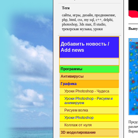
Теги
сайты, игры, дизайн, продвижение,
php, html, css, my sql, c++, delphi,
photoshop, 3ds max, fl studio,
Выпус
трекерская музыка, уроки
Добавить новость /
Add news
Программы
Антивирусы
Графика
Уроки Photoshop - Чудеса
Уроки Photoshop - Рисуем и
анимируем
Рисуем волка
Уроки Photoshop
Предс
Коллаж от нуля
разли
Вариа
3D моделирование