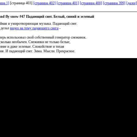
ица 1]
[страница 403]
[страница 402]
[страница 401]
[страница 400]
[страница 399]
[далее]
and fly snow #47 Падающий снег. Белый, синий и зеленый
йная и умиротворяющая музыка. Падающий снег.
 делал
видео на тему падающего снега
-
перь использовал свой собственный генератор снежинок.
сколько необычен. Снежинки не только белые,
синие и даже зеленые. Спокойствие и тихая
ия. И падающий снег. Зима. Мысли. Прекрасное.