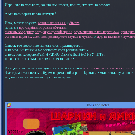
Игра - это не только то, во что мы играем, но и то, что кто-то создает.
А мы посмотрим на это изнутри !
Итак, можно изучить
основы языка c++
и
directx,
почитать
про спрайты
,
игровые объекты
,
системы координат
,
загрузку игровой сцены
,
перемещение в ней персонажа
,
проверка
создание игровых сцен
,
воспроизведение звуков и музыки
и
другие важные и нужны
Список тем постоянно пополняется и расширяется.
Для себя Вы конечно же составите свой рабочий план -
список тем, которые ВАМ НУЖНО ОБЯЗАТЕЛЬНО ИЗУЧИТЬ,
ДЛЯ ТОГО ЧТОБЫ СДЕЛАТЬ СВОЮ ИГРУ.
А следующая наша тема будет про самые основы -
использование переменных в игре н
Экспериментировать мы будем на реальной игре - Шарики и Ямки, вводя туда что-то
и одновременно осваивая нужный материал.