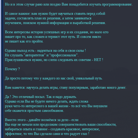
Но и в этом случае рано или поздно Вам понадобится изучать программирование.
И самое важное: вам нужно будет научиться ставить перед собой
задачи, составлять план их решения, а затем заниматься
изучением, поиском нужной информации и выработкой решения.
Всем интересны истории успешных игр и их создания, но мало кто
пишет про то, как сложен и тернист этот путь. И совсем никто
не пишет как его пройти.
Однако выход есть - надеяться на себя и свои силы !
Не слушать "авторитетов" и "профессионалов".
Прислушиваться нужно, но слепо следовать их советам - НЕТ !
Почему ?
Да просто потому что у каждого из нас свой, уникальный путь.
Вам кажется: научусь делать игры, стану популярным, заработаю много денег.
Да ! Это отличный посыл. Так и надо держать.
Однако если Вы не будете ничего делать, ждать сложа
руки чего-то интересного в вашей жизни - то всё что Вы внушили
себе окажется простым самообманом.
Вместо этого - давайте возмёмся за дело - если
Вы еще не начали или продолжим совершенствовать ваши способности,
набираться опыта и главное - создавать красивое, интересное,
эффектное, то что Вы сделали сами и что радует глаз !