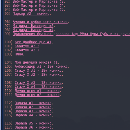
92) 
Веб-Мастер и Маргарита #3
,

93) 
Веб-Мастер и Маргарита #4
,

94) 
Веб-Мастер и Маргарита #5
,

95) 
Паркер #2 - комикс
,

96) 
Амелия и кубок семи котиков
,

97) 
Матрица: Наследие #3
, 

98) 
Матрица: Наследие #4
, 

99) 
Приключения братьев драконов Анд-Рёна-Шупа-Губы и их друз
100) 
6xx Двойное дно #1
,

101) 
Квантум #2.2
,

102) 
Квантум #2.3
,

103) 
Пляж
,

104) 
Моя девушка ниндзя #1
,

105) 
Амбассадор #1 - 18+ комикс
,

106) 
Crazy X #1 - 18+ комикс
,

107) 
Crazy X #2 - 18+ комикс
,

108) 
Crazy X #3 - 18+ комикс
,

109) 
Crazy X #4 - 18+ комикс
,

110) 
Демон огня #1 - комикс
,

111) 
Демон огня #2 - комикс
,

112) 
Зараза #1 - комикс
,

113) 
Зараза #2 - комикс
,

114) 
Зараза #3 - комикс
,

115) 
Зараза #4 - комикс
,

116) 
Зараза #5 - комикс
,

117) 
Зараза #6 - комикс
,
