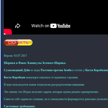
Версия: 03.07.2017
Шарики и Ямки: Каникулы Зеленого Шарика.
Сумасшедший Дэйв
из игры
Растения против Зомби
в гостях у
Кости Коробкин
Костя Коробкин
вынужден спасаться от ядовитых горошин.
В игре используется новая технология рассредоточения внимания.
Это значит, что Игрок получает задачи, которые нужно решать одновременно.
Сами по себе задачи не сложные, но в совокупности формируется довольно увлекате
Системные требования: