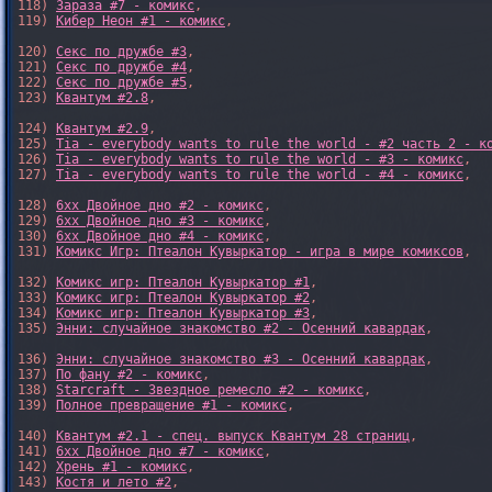
118) 
Зараза #7 - комикс
,

119) 
Кибер Неон #1 - комикс
,

120) 
Секс по дружбе #3
,

121) 
Секс по дружбе #4
,

122) 
Секс по дружбе #5
,

123) 
Квантум #2.8
,

124) 
Квантум #2.9
,

125) 
Tia - everybody wants to rule the world - #2 часть 2 - к
126) 
Tia - everybody wants to rule the world - #3 - комикс
,

127) 
Tia - everybody wants to rule the world - #4 - комикс
,

128) 
6xx Двойное дно #2 - комикс
,

129) 
6xx Двойное дно #3 - комикс
,

130) 
6xx Двойное дно #4 - комикс
,

131) 
Комикс Игр: Птеалон Кувыркатор - игра в мире комиксов
,

132) 
Комикс игр: Птеалон Кувыркатор #1
,

133) 
Комикс игр: Птеалон Кувыркатор #2
,

134) 
Комикс игр: Птеалон Кувыркатор #3
,

135) 
Энни: случайное знакомство #2 - Осенний кавардак
,

136) 
Энни: случайное знакомство #3 - Осенний кавардак
,

137) 
По фану #2 - комикс
,

138) 
Starcraft - Звездное ремесло #2 - комикс
,

139) 
Полное превращение #1 - комикс
,

140) 
Квантум #2.1 - спец. выпуск Квантум 28 страниц
,

141) 
6xx Двойное дно #7 - комикс
,

142) 
Хрень #1 - комикс
,

143) 
Костя и лето #2
,
