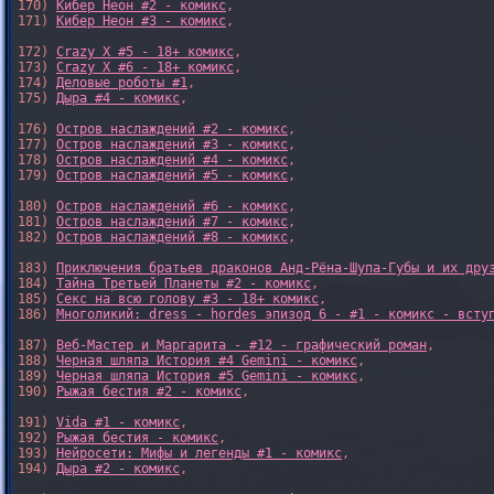
170) 
Кибер Неон #2 - комикс
,

171) 
Кибер Неон #3 - комикс
,

172) 
Crazy X #5 - 18+ комикс
,

173) 
Crazy X #6 - 18+ комикс
,

174) 
Деловые роботы #1
,

175) 
Дыра #4 - комикс
,

176) 
Остров наслаждений #2 - комикс
,

177) 
Остров наслаждений #3 - комикс
,

178) 
Остров наслаждений #4 - комикс
,

179) 
Остров наслаждений #5 - комикс
,

180) 
Остров наслаждений #6 - комикс
,

181) 
Остров наслаждений #7 - комикс
,

182) 
Остров наслаждений #8 - комикс
,

183) 
Приключения братьев драконов Анд-Рёна-Шупа-Губы и их дру
184) 
Тайна Третьей Планеты #2 - комикс
,

185) 
Секс на всю голову #3 - 18+ комикс
,

186) 
Многоликий: dress - hordes эпизод 6 - #1 - комикс - всту
187) 
Веб-Мастер и Маргарита - #12 - графический роман
,

188) 
Черная шляпа История #4 Gemini - комикс
,

189) 
Черная шляпа История #5 Gemini - комикс
,

190) 
Рыжая бестия #2 - комикс
,

191) 
Vida #1 - комикс
,

192) 
Рыжая бестия - комикс
,

193) 
Нейросети: Мифы и легенды #1 - комикс
,

194) 
Дыра #2 - комикс
,
