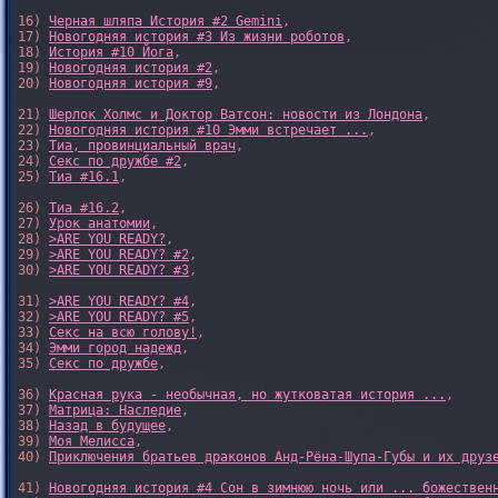
16) 
Черная шляпа История #2 Gemini
,

17) 
Новогодняя история #3 Из жизни роботов
,

18) 
История #10 Йога
,

19) 
Новогодняя история #2
,

20) 
Новогодняя история #9
,

21) 
Шерлок Холмс и Доктор Ватсон: новости из Лондона
,

22) 
Новогодняя история #10 Эмми встречает ...
,

23) 
Тиа, провинциальный врач
,

24) 
Секс по дружбе #2
,

25) 
Тиа #16.1
,

26) 
Тиа #16.2
,

27) 
Урок анатомии
,

28) 
>ARE YOU READY?
,

29) 
>ARE YOU READY? #2
,

30) 
>ARE YOU READY? #3
,

31) 
>ARE YOU READY? #4
,

32) 
>ARE YOU READY? #5
,

33) 
Секс на всю голову!
,

34) 
Эмми город надежд
,

35) 
Секс по дружбе
,

36) 
Красная рука - необычная, но жутковатая история ...
,

37) 
Матрица: Наследие
, 

38) 
Назад в будущее
, 

39) 
Моя Мелисса
, 

40) 
Приключения братьев драконов Анд-Рёна-Шупа-Губы и их друз
41) 
Новогодняя история #4 Сон в зимнюю ночь или ... божествен