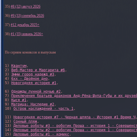
35)
#8 (32) август 2026
36)
#9 (33) сентябрь 2026
37)
#12 декабрь 2025+
38)
#1 (35) январь 2026+
По сериям комиксов и выпускам
1) 
Квантум
, 

2) 
Веб-Мастер и Маргарита #6
, 

3) 
Эмми город надежд #3
, 

4) 
6xx - Двойное дно
, 

5) 
Новогодняя история #1
, 

6) 
Однажды лунной ночью #2
, 

7) 
Приключения братьев драконов Анд-Рёна-Шупа-Губы и их друзе
8) 
Кыся #1
, 

9) 
Матрица: Наследие #2
, 

10) 
Остров наслаждений - часть 1
, 

11) 
Новогодняя история #7 - Черная шляпа - История #1 Время Ч
,
12) 
Сонный пляж
, 

13) 
Деловые роботы #3 - роботик Проша - история 1 - Совершенс
14) 
Деловые роботы #2 - роботик Проша - история 1 - Совершенс
15) 
Деловые роботы #1 - комикс
,
