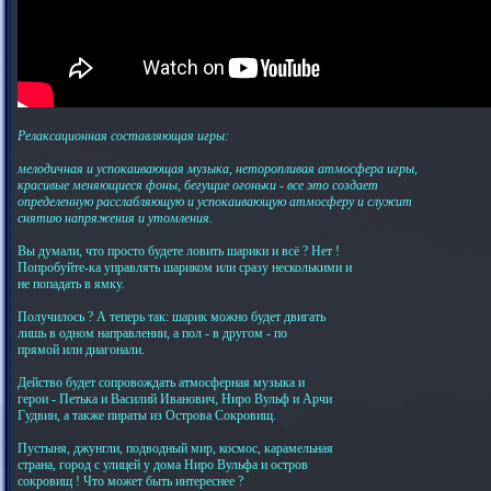
Релаксационная составляющая игры:
мелодичная и успокаивающая музыка, неторопливая атмосфера игры,
красивые меняющиеся фоны, бегущие огоньки - все это создает
определенную расслабляющую и успокаивающую атмосферу и служит
снятию напряжения и утомления.
Вы думали, что просто будете ловить шарики и всё ? Нет !
Попробуйте-ка управлять шариком или сразу несколькими и
не попадать в ямку.
Получилось ? А теперь так: шарик можно будет двигать
лишь в одном направлении, а пол - в другом - по
прямой или диагонали.
Действо будет сопровождать атмосферная музыка и
герои - Петька и Василий Иванович, Ниро Вульф и Арчи
Гудвин, а также пираты из Острова Сокровищ.
Пустыня, джунгли, подводный мир, космос, карамельная
страна, город с улицей у дома Ниро Вульфа и остров
сокровищ ! Что может быть интереснее ?