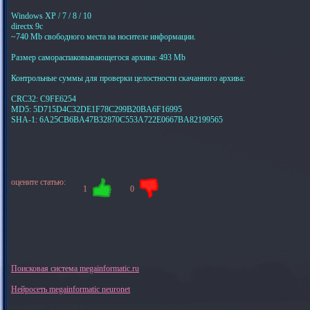
Windows XP / 7 / 8 / 10
directx 9c
~740 Mb свободного места на носителе информации.
Размер самораспаковывающегося архива: 493 Mb
Контрольные суммы для проверки целостности скачанного архива:
CRC32: C9FE6254
MD5: 5D715D4C32DE1F78C299B20BA6F16995
SHA-1: 6A25CB6BA47B32870C553A722E0667BA82199565
оцените статью:
1
0
Поисковая система megainformatic.ru
Нейросеть megainformatic neuronet