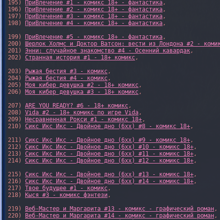
195) 
ПриВлечение #1 - комикс 18+ - фантастика
,

196) 
ПриВлечение #2 - комикс 18+ - фантастика
,

197) 
ПриВлечение #3 - комикс 18+ - фантастика
,

198) 
ПриВлечение #4 - комикс 18+ - фантастика
,

199) 
ПриВлечение #5 - комикс 18+ - фантастика
,

200) 
Шерлок Холмс и Доктор Ватсон: вести из Лондона #2 - коми
201) 
Энни: случайное знакомство #4 - Осенний кавардак
,

202) 
Странная история #1 - 18+ комикс
,

203) 
Рыжая бестия #3 - комикс
,

204) 
Рыжая бестия #4 - комикс
,

205) 
Моя кибер девушка #2 - 18+ комикс
,

206) 
Моя кибер девушка #3 - 18+ комикс
,

207) 
ARE YOU READY? #6 - 18+ комикс
,

208) 
Vida #2 - 18+ комикс по игре Vida
,

209) 
Несравненная Рокси #1 - комикс 18+
,

210) 
Сикс Икс Икс - Двойное дно (6xx) #8 - комикс 18+
,

211) 
Сикс Икс Икс - Двойное дно (6xx) #9 - комикс 18+
,

212) 
Сикс Икс Икс - Двойное дно (6xx) #10 - комикс 18+
,

213) 
Сикс Икс Икс - Двойное дно (6xx) #11 - комикс 18+
,

214) 
Сикс Икс Икс - Двойное дно (6xx) #12 - комикс 18+
,

215) 
Сикс Икс Икс - Двойное дно (6xx) #13 - комикс 18+
,

216) 
Сикс Икс Икс - Двойное дно (6xx) #14 - комикс 18+
,

217) 
Твое будущее #1 - комикс
,

218) 
Кыся #3 - комикс фэнтези
,

219) 
Веб-Мастер и Маргарита #13 - комикс - графический роман
,

220) 
Веб-Мастер и Маргарита #14 - комикс - графический роман
,
