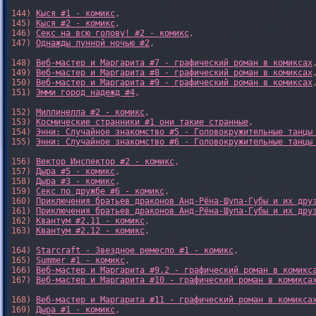
144) 
Кыся #1 - комикс
,

145) 
Кыся #2 - комикс
,

146) 
Секс на всю голову! #2 - комикс
,

147) 
Однажды лунной ночью #2
,

148) 
Веб-мастер и Маргарита #7 - графический роман в комиксах
,
149) 
Веб-мастер и Маргарита #8 - графический роман в комиксах
,
150) 
Веб-мастер и Маргарита #9 - графический роман в комиксах
,
151) 
Эмми город надежд #4
,

152) 
Миллинелла #2 - комикс
,

153) 
Космические странники #1 они такие странные
,

154) 
Энни: Случайное знакомство #5 - Головокружительные танцы
155) 
Энни: Случайное знакомство #6 - Головокружительные танцы
156) 
Вектор Инспектор #2 - комикс
,

157) 
Дыра #5 - комикс
,

158) 
Дыра #3 - комикс
,

159) 
Секс по дружбе #6 - комикс
,

160) 
Приключения братьев драконов Анд-Рёна-Шупа-Губы и их дру
161) 
Приключения братьев драконов Анд-Рёна-Шупа-Губы и их дру
162) 
Квантум #2.11 - комикс
,

163) 
Квантум #2.12 - комикс
,

164) 
Starcraft - Звездное ремесло #1 - комикс
,

165) 
Summer #1 - комикс
,

166) 
Веб-мастер и Маргарита #9.2 - графический роман в комикс
167) 
Веб-мастер и Маргарита #10 - графический роман в комикса
168) 
Веб-мастер и Маргарита #11 - графический роман в комикса
169) 
Дыра #1 - комикс
,
