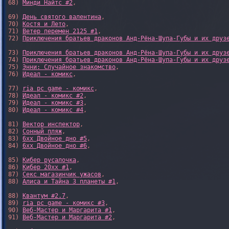
68) 
Минди Найтс #2
,

69) 
День святого валентина
,

70) 
Костя и Лето
,

71) 
Ветер перемен 2125 #1
,

72) 
Приключения братьев драконов Анд-Рёна-Шупа-Губы и их друз
73) 
Приключения братьев драконов Анд-Рёна-Шупа-Губы и их друз
74) 
Приключения братьев драконов Анд-Рёна-Шупа-Губы и их друз
75) 
Энни: Случайное знакомство
,

76) 
Идеал - комикс
,

77) 
ria pc game - комикс
,

78) 
Идеал - комикс #2
,

79) 
Идеал - комикс #3
,

80) 
Идеал - комикс #4
,

81) 
Вектор инспектор
,

82) 
Сонный пляж
,

83) 
6xx Двойное дно #5
,

84) 
6xx Двойное дно #6
,

85) 
Кибер русалочка
,

86) 
Кибер 20xx #1
,

87) 
Секс магазинчик ужасов
,

88) 
Алиса и Тайна 3 планеты #1
,

88) 
Квантум #2.7
,

89) 
ria pc game - комикс #3
,

90) 
Веб-Мастер и Маргарита #1
,

91) 
Веб-Мастер и Маргарита #2
,
