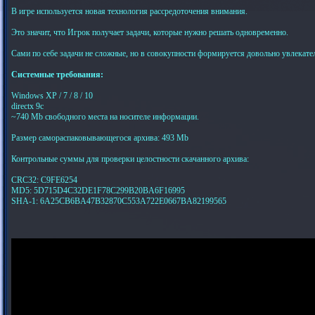
В игре используется новая технология рассредоточения внимания.
Это значит, что Игрок получает задачи, которые нужно решать одновременно.
Сами по себе задачи не сложные, но в совокупности формируется довольно увлекате
Системные требования:
Windows XP / 7 / 8 / 10
directx 9c
~740 Mb свободного места на носителе информации.
Размер самораспаковывающегося архива: 493 Mb
Контрольные суммы для проверки целостности скачанного архива:
CRC32: C9FE6254
MD5: 5D715D4C32DE1F78C299B20BA6F16995
SHA-1: 6A25CB6BA47B32870C553A722E0667BA82199565