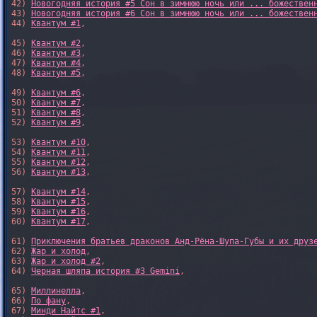
42) 
Новогодняя история #5 Сон в зимнюю ночь или ... божествен
43) 
Новогодняя история #6 Сон в зимнюю ночь или ... божествен
44) 
Квантум #1
,

45) 
Квантум #2
,

46) 
Квантум #3
,

47) 
Квантум #4
,

48) 
Квантум #5
,

49) 
Квантум #6
,

50) 
Квантум #7
,

51) 
Квантум #8
,

52) 
Квантум #9
,

53) 
Квантум #10
,

54) 
Квантум #11
,

55) 
Квантум #12
,

56) 
Квантум #13
,

57) 
Квантум #14
,

58) 
Квантум #15
,

59) 
Квантум #16
,

60) 
Квантум #17
,

61) 
Приключения братьев драконов Анд-Рёна-Шупа-Губы и их друз
62) 
Жар и холод
,

63) 
Жар и холод #2
,

64) 
Черная шляпа история #3 Gemini
,

65) 
Миллинелла
,

66) 
По фану
,

67) 
Минди Найтс #1
,
