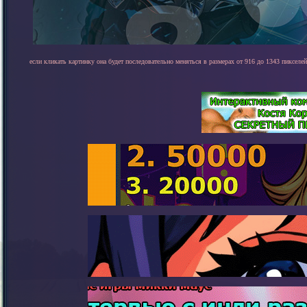
если кликать картинку она будет последовательно меняться в размерах от 916 до 1343 пикселей