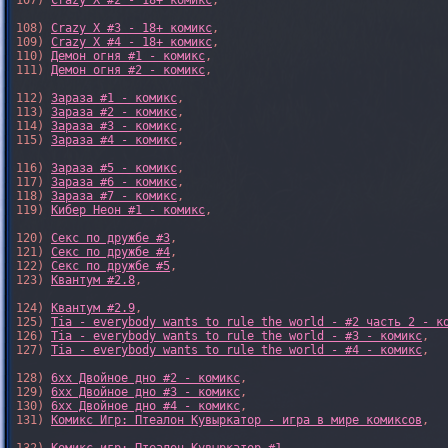
107) 
Crazy X #2 - 18+ комикс
,

108) 
Crazy X #3 - 18+ комикс
,

109) 
Crazy X #4 - 18+ комикс
,

110) 
Демон огня #1 - комикс
,

111) 
Демон огня #2 - комикс
,

112) 
Зараза #1 - комикс
,

113) 
Зараза #2 - комикс
,

114) 
Зараза #3 - комикс
,

115) 
Зараза #4 - комикс
,

116) 
Зараза #5 - комикс
,

117) 
Зараза #6 - комикс
,

118) 
Зараза #7 - комикс
,

119) 
Кибер Неон #1 - комикс
,

120) 
Секс по дружбе #3
,

121) 
Секс по дружбе #4
,

122) 
Секс по дружбе #5
,

123) 
Квантум #2.8
,

124) 
Квантум #2.9
,

125) 
Tia - everybody wants to rule the world - #2 часть 2 - к
126) 
Tia - everybody wants to rule the world - #3 - комикс
,

127) 
Tia - everybody wants to rule the world - #4 - комикс
,

128) 
6xx Двойное дно #2 - комикс
,

129) 
6xx Двойное дно #3 - комикс
,

130) 
6xx Двойное дно #4 - комикс
,

131) 
Комикс Игр: Птеалон Кувыркатор - игра в мире комиксов
,
