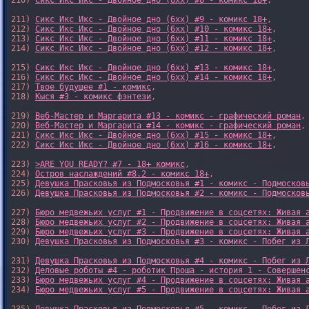
210) 
Сикс Икс Икс - Двойное дно (6xx) #8 - комикс 18+
,

211) 
Сикс Икс Икс - Двойное дно (6xx) #9 - комикс 18+
,

212) 
Сикс Икс Икс - Двойное дно (6xx) #10 - комикс 18+
,

213) 
Сикс Икс Икс - Двойное дно (6xx) #11 - комикс 18+
,

214) 
Сикс Икс Икс - Двойное дно (6xx) #12 - комикс 18+
,

215) 
Сикс Икс Икс - Двойное дно (6xx) #13 - комикс 18+
,

216) 
Сикс Икс Икс - Двойное дно (6xx) #14 - комикс 18+
,

217) 
Твое будущее #1 - комикс
,

218) 
Кыся #3 - комикс фэнтези
,

219) 
Веб-Мастер и Маргарита #13 - комикс - графический роман
,

220) 
Веб-Мастер и Маргарита #14 - комикс - графический роман
,

221) 
Сикс Икс Икс - Двойное дно (6xx) #15 - комикс 18+
,

222) 
Сикс Икс Икс - Двойное дно (6xx) #16 - комикс 18+
,

223) 
>ARE YOU READY? #7 - 18+ комикс
,

224) 
Остров наслаждений #8.2 - комикс 18+
,

225) 
Девушка Прасковья из Подмосковья #1 - комикс - Подмосков
226) 
Девушка Прасковья из Подмосковья #2 - комикс - Подмосков
227) 
Бюро медвежьих услуг #1 - Продвижение в соцсетях: Живая 
228) 
Бюро медвежьих услуг #2 - Продвижение в соцсетях: Живая 
229) 
Бюро медвежьих услуг #3 - Продвижение в соцсетях: Живая 
230) 
Девушка Прасковья из Подмосковья #3 - комикс - Побег из 
231) 
Девушка Прасковья из Подмосковья #4 - комикс - Побег из 
232) 
Деловые роботы #4 - роботик Проша - история 1 - Совершен
233) 
Бюро медвежьих услуг #4 - Продвижение в соцсетях: Живая 
234) 
Бюро медвежьих услуг #5 - Продвижение в соцсетях: Живая 