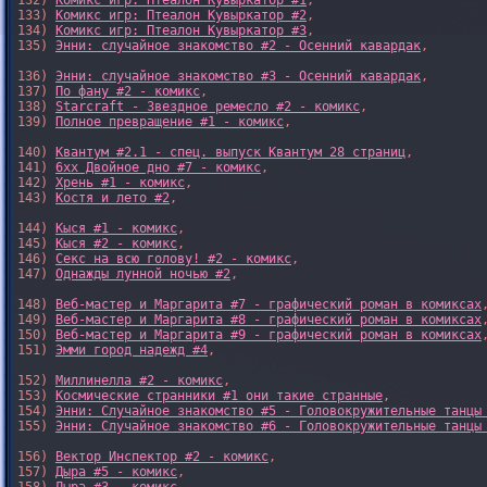
132) 
Комикс игр: Птеалон Кувыркатор #1
,

133) 
Комикс игр: Птеалон Кувыркатор #2
,

134) 
Комикс игр: Птеалон Кувыркатор #3
,

135) 
Энни: случайное знакомство #2 - Осенний кавардак
,

136) 
Энни: случайное знакомство #3 - Осенний кавардак
,

137) 
По фану #2 - комикс
,

138) 
Starcraft - Звездное ремесло #2 - комикс
,

139) 
Полное превращение #1 - комикс
,

140) 
Квантум #2.1 - спец. выпуск Квантум 28 страниц
,

141) 
6xx Двойное дно #7 - комикс
,

142) 
Хрень #1 - комикс
,

143) 
Костя и лето #2
,

144) 
Кыся #1 - комикс
,

145) 
Кыся #2 - комикс
,

146) 
Секс на всю голову! #2 - комикс
,

147) 
Однажды лунной ночью #2
,

148) 
Веб-мастер и Маргарита #7 - графический роман в комиксах
,
149) 
Веб-мастер и Маргарита #8 - графический роман в комиксах
,
150) 
Веб-мастер и Маргарита #9 - графический роман в комиксах
,
151) 
Эмми город надежд #4
,

152) 
Миллинелла #2 - комикс
,

153) 
Космические странники #1 они такие странные
,

154) 
Энни: Случайное знакомство #5 - Головокружительные танцы
155) 
Энни: Случайное знакомство #6 - Головокружительные танцы
156) 
Вектор Инспектор #2 - комикс
,

157) 
Дыра #5 - комикс
,
