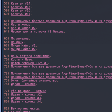
57) 
Квантум #14
,

58) 
Квантум #15
,

59) 
Квантум #16
,

60) 
Квантум #17
,

61) 
Приключения братьев драконов Анд-Рёна-Шупа-Губы и их друз
62) 
Жар и холод
,

63) 
Жар и холод #2
,

64) 
Черная шляпа история #3 Gemini
,

65) 
Миллинелла
,

66) 
По фану
,

67) 
Минди Найтс #1
,

68) 
Минди Найтс #2
,

69) 
День святого валентина
,

70) 
Костя и Лето
,

71) 
Ветер перемен 2125 #1
,

72) 
Приключения братьев драконов Анд-Рёна-Шупа-Губы и их друз
73) 
Приключения братьев драконов Анд-Рёна-Шупа-Губы и их друз
74) 
Приключения братьев драконов Анд-Рёна-Шупа-Губы и их друз
75) 
Энни: Случайное знакомство
,

76) 
Идеал - комикс
,

77) 
ria pc game - комикс
,

78) 
Идеал - комикс #2
,

79) 
Идеал - комикс #3
,

80) 
Идеал - комикс #4
,

81) 
Вектор инспектор
,
