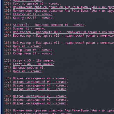
158) 
Дыра #3 - комикс
,

159) 
Секс по дружбе #6 - комикс
,

160) 
Приключения братьев драконов Анд-Рёна-Шупа-Губы и их дру
161) 
Приключения братьев драконов Анд-Рёна-Шупа-Губы и их дру
162) 
Квантум #2.11 - комикс
,

163) 
Квантум #2.12 - комикс
,

164) 
Starcraft - Звездное ремесло #1 - комикс
,

165) 
Summer #1 - комикс
,

166) 
Веб-мастер и Маргарита #9.2 - графический роман в комикс
167) 
Веб-мастер и Маргарита #10 - графический роман в комикса
168) 
Веб-мастер и Маргарита #11 - графический роман в комикса
169) 
Дыра #1 - комикс
,

170) 
Кибер Неон #2 - комикс
,

171) 
Кибер Неон #3 - комикс
,

172) 
Crazy X #5 - 18+ комикс
,

173) 
Crazy X #6 - 18+ комикс
,

174) 
Деловые роботы #1
,

175) 
Дыра #4 - комикс
,

176) 
Остров наслаждений #2 - комикс
,

177) 
Остров наслаждений #3 - комикс
,

178) 
Остров наслаждений #4 - комикс
,

179) 
Остров наслаждений #5 - комикс
,

180) 
Остров наслаждений #6 - комикс
,

181) 
Остров наслаждений #7 - комикс
,

182) 
Остров наслаждений #8 - комикс
,

183) 
Приключения братьев драконов Анд-Рёна-Шупа-Губы и их дру