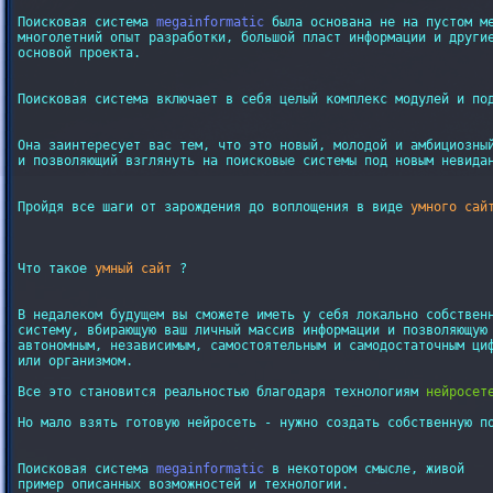
Поисковая система 
megainformatic
 была основана не на пустом ме
многолетний опыт разработки, большой пласт информации и другие
основой проекта.

Поисковая система включает в себя целый комплекс модулей и под
Она заинтересует вас тем, что это новый, молодой и амбициозный
и позволяющий взглянуть на поисковые системы под новым невидан
Пройдя все шаги от зарождения до воплощения в виде 
умного сай
Что такое 
умный сайт
 ?

В недалеком будущем вы сможете иметь у себя локально собственн
систему, вбирающую ваш личный массив информации и позволяющую 
автономным, независимым, самостоятельным и самодостаточным циф
или организмом.

Все это становится реальностью благодаря технологиям 
нейросет
Но мало взять готовую нейросеть - нужно создать собственную по
Поисковая система 
megainformatic
 в некотором смысле, живой

пример описанных возможностей и технологии.
