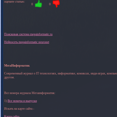
оцените статью:
0
0
Поисковая система megainformatic.ru
Нейросеть megainformatic neuronet
МегаИнформатик
Современный журнал о IT технологиях, информатике, комиксах, инди-играх, компь
другом.
Все номера журнала Мегаинформатик:
1)
Все номера и выпуски
Искать на карте сайта -
Карта сайта