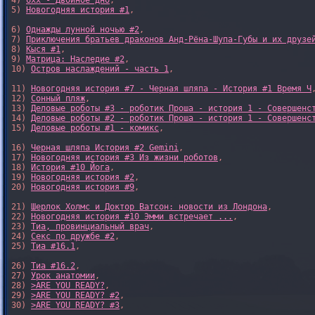
4) 
6xx - Двойное дно
, 

5) 
Новогодняя история #1
, 

6) 
Однажды лунной ночью #2
, 

7) 
Приключения братьев драконов Анд-Рёна-Шупа-Губы и их друзе
8) 
Кыся #1
, 

9) 
Матрица: Наследие #2
, 

10) 
Остров наслаждений - часть 1
, 

11) 
Новогодняя история #7 - Черная шляпа - История #1 Время Ч
,
12) 
Сонный пляж
, 

13) 
Деловые роботы #3 - роботик Проша - история 1 - Совершенс
14) 
Деловые роботы #2 - роботик Проша - история 1 - Совершенс
15) 
Деловые роботы #1 - комикс
,

16) 
Черная шляпа История #2 Gemini
,

17) 
Новогодняя история #3 Из жизни роботов
,

18) 
История #10 Йога
,

19) 
Новогодняя история #2
,

20) 
Новогодняя история #9
,

21) 
Шерлок Холмс и Доктор Ватсон: новости из Лондона
,

22) 
Новогодняя история #10 Эмми встречает ...
,

23) 
Тиа, провинциальный врач
,

24) 
Секс по дружбе #2
,

25) 
Тиа #16.1
,

26) 
Тиа #16.2
,

27) 
Урок анатомии
,

28) 
>ARE YOU READY?
,

29) 
>ARE YOU READY? #2
,

30) 
>ARE YOU READY? #3
,
