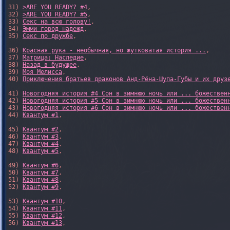
31) 
>ARE YOU READY? #4
,

32) 
>ARE YOU READY? #5
,

33) 
Секс на всю голову!
,

34) 
Эмми город надежд
,

35) 
Секс по дружбе
,

36) 
Красная рука - необычная, но жутковатая история ...
,

37) 
Матрица: Наследие
, 

38) 
Назад в будущее
, 

39) 
Моя Мелисса
, 

40) 
Приключения братьев драконов Анд-Рёна-Шупа-Губы и их друз
41) 
Новогодняя история #4 Сон в зимнюю ночь или ... божествен
42) 
Новогодняя история #5 Сон в зимнюю ночь или ... божествен
43) 
Новогодняя история #6 Сон в зимнюю ночь или ... божествен
44) 
Квантум #1
,

45) 
Квантум #2
,

46) 
Квантум #3
,

47) 
Квантум #4
,

48) 
Квантум #5
,

49) 
Квантум #6
,

50) 
Квантум #7
,

51) 
Квантум #8
,

52) 
Квантум #9
,

53) 
Квантум #10
,

54) 
Квантум #11
,

55) 
Квантум #12
,

56) 
Квантум #13
,
