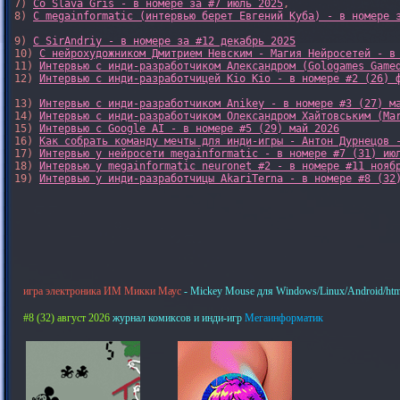
7) 
Со Slava Gris - в номере за #7 июль 2025
, 

8) 
С megainformatic (интервью берет Евгений Куба) - в номере 
9) 
С SirAndriy - в номере за #12 декабрь 2025
10) 
С нейрохудожником Дмитрием Невским - Магия Нейросетей - в
11) 
Интервью с инди-разработчиком Александром (Gologames Game
12) 
Интервью с инди-разработчицей Kio Kio - в номере #2 (26) 
13) 
Интервью с инди-разработчиком Anikey - в номере #3 (27) м
14) 
Интервью с инди-разработчиком Олександром Хайтовським (Ma
15) 
Интервью с Google AI - в номере #5 (29) май 2026
16) 
Как собрать команду мечты для инди-игры - Антон Дурнецов 
17) 
Интервью у нейросети megainformatic - в номере #7 (31) ию
18) 
Интервью у megainformatic neuronet #2 - в номере #11 нояб
19) 
Интервью у инди-разработчицы AkariTerna - в номере #8 (32
игра электроника ИМ Микки Маус
- Mickey Mouse для Windows/Linux/Android/htm
#8 (32) август 2026
журнал комиксов и инди-игр
Мегаинформатик