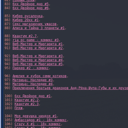
82) 
Сонный пляж
,

83) 
6xx Двойное дно #5
,

84) 
6xx Двойное дно #6
,

85) 
Кибер русалочка
,

86) 
Кибер 20xx #1
,

87) 
Секс магазинчик ужасов
,

88) 
Алиса и Тайна 3 планеты #1
,

88) 
Квантум #2.7
,

89) 
ria pc game - комикс #3
,

90) 
Веб-Мастер и Маргарита #1
,

91) 
Веб-Мастер и Маргарита #2
,

92) 
Веб-Мастер и Маргарита #3
,

93) 
Веб-Мастер и Маргарита #4
,

94) 
Веб-Мастер и Маргарита #5
,

95) 
Паркер #2 - комикс
,

96) 
Амелия и кубок семи котиков
,

97) 
Матрица: Наследие #3
, 

98) 
Матрица: Наследие #4
, 

99) 
Приключения братьев драконов Анд-Рёна-Шупа-Губы и их друз
100) 
6xx Двойное дно #1
,

101) 
Квантум #2.2
,

102) 
Квантум #2.3
,

103) 
Пляж
,

104) 
Моя девушка ниндзя #1
,

105) 
Амбассадор #1 - 18+ комикс
,

106) 
Crazy X #1 - 18+ комикс
,
