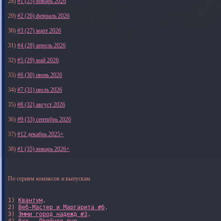
28)
#1 (25) январь 2026
29)
#2 (26) февраль 2026
30)
#3 (27) март 2026
31)
#4 (28) апрель 2026
32)
#5 (29) май 2026
33)
#6 (30) июнь 2026
34)
#7 (31) июль 2026
35)
#8 (32) август 2026
36)
#9 (33) сентябрь 2026
37)
#12 декабрь 2025+
38)
#1 (35) январь 2026+
По сериям комиксов и выпускам
1) 
Квантум
, 

2) 
Веб-Мастер и Маргарита #6
, 

3) 
Эмми город надежд #3
, 
