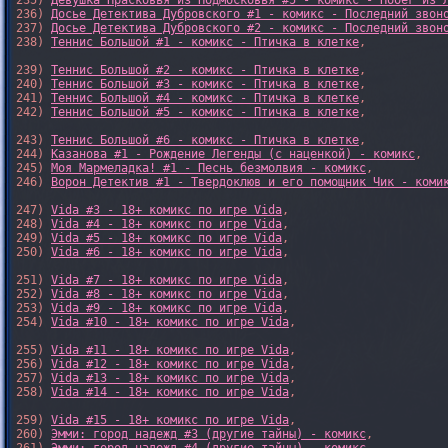
235) 
Девушка Прасковья из Подмосковья #5 - комикс - Побег из 
236) 
Досье Детектива Дубровского #1 - комикс - Последний звон
237) 
Досье Детектива Дубровского #2 - комикс - Последний звон
238) 
Теннис Большой #1 - комикс - Птичка в клетке
,

239) 
Теннис Большой #2 - комикс - Птичка в клетке
,

240) 
Теннис Большой #3 - комикс - Птичка в клетке
,

241) 
Теннис Большой #4 - комикс - Птичка в клетке
,

242) 
Теннис Большой #5 - комикс - Птичка в клетке
,

243) 
Теннис Большой #6 - комикс - Птичка в клетке
,

244) 
Казанова #1 - Рождение Легенды (с наценкой) - комикс
,

245) 
Моя Мармеладка! #1 - Песнь безмолвия - комикс
,

246) 
Ворон Детектив #1 - Твердоклюв и его помощник Чик - коми
247) 
Vida #3 - 18+ комикс по игре Vida
,

248) 
Vida #4 - 18+ комикс по игре Vida
,

249) 
Vida #5 - 18+ комикс по игре Vida
,

250) 
Vida #6 - 18+ комикс по игре Vida
,

251) 
Vida #7 - 18+ комикс по игре Vida
,

252) 
Vida #8 - 18+ комикс по игре Vida
,

253) 
Vida #9 - 18+ комикс по игре Vida
,

254) 
Vida #10 - 18+ комикс по игре Vida
,

255) 
Vida #11 - 18+ комикс по игре Vida
,

256) 
Vida #12 - 18+ комикс по игре Vida
,

257) 
Vida #13 - 18+ комикс по игре Vida
,

258) 
Vida #14 - 18+ комикс по игре Vida
,

259) 
Vida #15 - 18+ комикс по игре Vida
,

260) 
Эмми: город надежд #3 (другие тайны) - комикс
,
