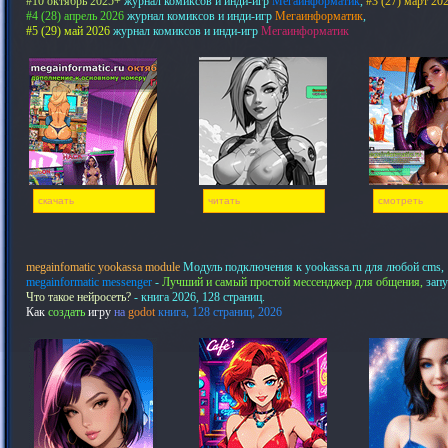
#10 октябрь 2025+
журнал комиксов и инди-игр
Мегаинформатик
,
#3 (27) март 20
#4 (28) апрель 2026
журнал комиксов и инди-игр
Мегаинформатик
,
#5 (29) май 2026
журнал комиксов и инди-игр
Мегаинформатик
скачать
читать
смотреть
megainfomatic yookassa module
Модуль подключения к yookassa.ru для любой cms,
megainformatic messenger
-
Лучший и самый простой мессенджер для общения,
запу
Что такое нейросеть?
- книга 2026, 128 страниц.
Как
создать
игру
на
godot
книга, 128 страниц, 2026