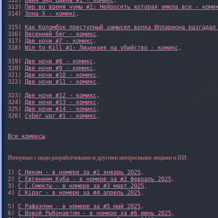
312) 
Вайн энд Вайна #1 - комикс
,

313) 
Пир во время чумы #1: Нейросеть которая умела все - коми
314) 
Зона X - комикс
,

315) 
Как Коломбок преступный замысел волка Иллариона разгадал
316) 
Весенний бег - комикс
,

317) 
Две ночи #7 - комикс
,

318) 
Win to Kill #1: Лицензия на убийство - комикс
,

319) 
Две ночи #8 - комикс
,

320) 
Две ночи #9 - комикс
,

321) 
Две ночи #10 - комикс
,

322) 
Две ночи #11 - комикс
,

323) 
Две ночи #12 - комикс
,

324) 
Две ночи #13 - комикс
,

325) 
Две ночи #14 - комикс
,

326) 
Cyber war #1 - комикс
,

Все комиксы
Интервью с инди-разработчиками и другими интересными людьми и ИИ:
1) 
С Ником - в номере за #1 январь 2025
, 

2) 
С Евгением Куба - в номере за #2 февраль 2025
, 

3) 
С С.Смекты - в номере за #3 март 2025
, 

4) 
С Kipar - в номере за #4 апрель 2025
, 

5) 
С Рафаэлем - в номере за #5 май 2025
, 

6) 
С Вовой Рыбонавтом - в номере за #6 июнь 2025
, 
