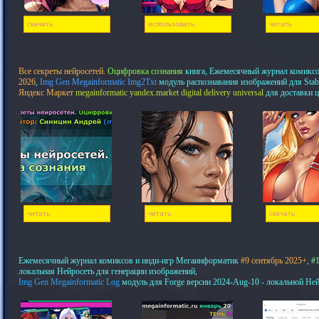
скачать
использовать
читать
Все секреты нейросетей.
Оцифровка сознания
книга, Ежемесячный журнал комикс
2026
,
Img Gen Megainformatic Img2Txt
модуль распознавания изображений для Stab
Яндекс Маркет
megainformatic yandex.market digital delivery universal
для доставки 
читать
читать
скачать
Ежемесячный журнал комиксов и инди-игр Мегаинформатик
#9 сентябрь 2025+
,
#1
локальная Нейросеть для генерации изображений,
Img Gen Megainformatic Log
модуль для Forge версии 2024-Aug-10 - локальной Не