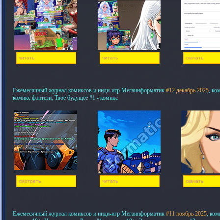
читать
читать
скачать
Ежемесячный журнал комиксов и инди-игр Мегаинформатик
#12 декабрь 2025
, ко
комикс фэнтези, Твое будущее #1 - комикс
смотреть
читать
скачать
Ежемесячный журнал комиксов и инди-игр Мегаинформатик
#11 ноябрь 2025
, ком