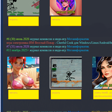
играть
читать
#6 (30) июнь 2026
журнал комиксов и инди-игр
Мегаинформатик
игра электроника ИМ Веселый Повар
- Cheeful Cook для Windows/Linux/Android/h
#7 (31) июль 2026
журнал комиксов и инди-игр
Мегаинформатик
#11 ноябрь 2025+
журнал комиксов и инди-игр
Мегаинформатик
читать
играть
опять html5, pd
win/linux/andro