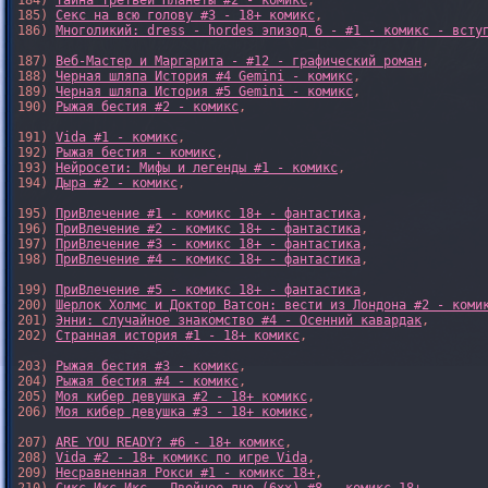
184) 
Тайна Третьей Планеты #2 - комикс
,

185) 
Секс на всю голову #3 - 18+ комикс
,

186) 
Многоликий: dress - hordes эпизод 6 - #1 - комикс - всту
187) 
Веб-Мастер и Маргарита - #12 - графический роман
,

188) 
Черная шляпа История #4 Gemini - комикс
,

189) 
Черная шляпа История #5 Gemini - комикс
,

190) 
Рыжая бестия #2 - комикс
,

191) 
Vida #1 - комикс
,

192) 
Рыжая бестия - комикс
,

193) 
Нейросети: Мифы и легенды #1 - комикс
,

194) 
Дыра #2 - комикс
,

195) 
ПриВлечение #1 - комикс 18+ - фантастика
,

196) 
ПриВлечение #2 - комикс 18+ - фантастика
,

197) 
ПриВлечение #3 - комикс 18+ - фантастика
,

198) 
ПриВлечение #4 - комикс 18+ - фантастика
,

199) 
ПриВлечение #5 - комикс 18+ - фантастика
,

200) 
Шерлок Холмс и Доктор Ватсон: вести из Лондона #2 - коми
201) 
Энни: случайное знакомство #4 - Осенний кавардак
,

202) 
Странная история #1 - 18+ комикс
,

203) 
Рыжая бестия #3 - комикс
,

204) 
Рыжая бестия #4 - комикс
,

205) 
Моя кибер девушка #2 - 18+ комикс
,

206) 
Моя кибер девушка #3 - 18+ комикс
,

207) 
ARE YOU READY? #6 - 18+ комикс
,

208) 
Vida #2 - 18+ комикс по игре Vida
,

209) 
Несравненная Рокси #1 - комикс 18+
,
