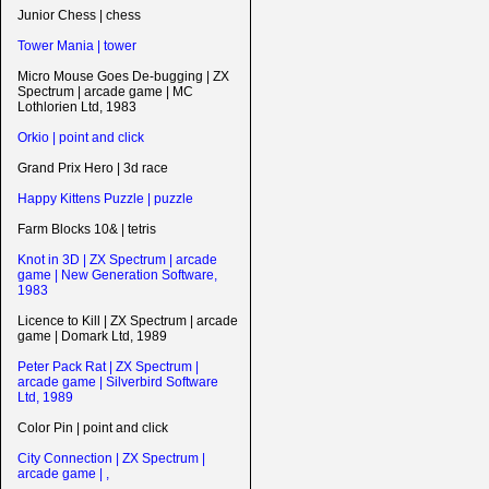
Junior Chess | chess
Tower Mania | tower
Micro Mouse Goes De-bugging | ZX
Spectrum | arcade game | MC
Lothlorien Ltd, 1983
Orkio | point and click
Grand Prix Hero | 3d race
Happy Kittens Puzzle | puzzle
Farm Blocks 10& | tetris
Knot in 3D | ZX Spectrum | arcade
game | New Generation Software,
1983
Licence to Kill | ZX Spectrum | arcade
game | Domark Ltd, 1989
Peter Pack Rat | ZX Spectrum |
arcade game | Silverbird Software
Ltd, 1989
Color Pin | point and click
City Connection | ZX Spectrum |
arcade game | ,