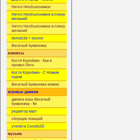
Нечто Необъяснимое
Нечто Необъяснимое в плену
желаний
Нечто Необъяснимое в плену
желаний
donuts3d + source
Веселый буквоежка
комиксы
Костя Коробкин - Как я
провел Лето
Костя Коробкин - С Новым
годом
Веселый буквоежка комикс
игровые движки
движок игры Веселый
буквоежка - fle
редактор карт
сборщик локаций
утилита Coords2D
музыка