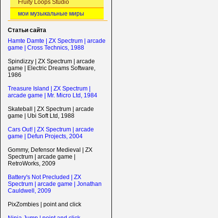
Fruity Loops Studio
мои музыкальные миры
Статьи сайта
Hamte Damte | ZX Spectrum | arcade
game | Cross Technics, 1988
Spindizzy | ZX Spectrum | arcade
game | Electric Dreams Software,
1986
Treasure Island | ZX Spectrum |
arcade game | Mr. Micro Ltd, 1984
Skateball | ZX Spectrum | arcade
game | Ubi Soft Ltd, 1988
Cars Out! | ZX Spectrum | arcade
game | Defun Projects, 2004
Gommy, Defensor Medieval | ZX
Spectrum | arcade game |
RetroWorks, 2009
Battery's Not Precluded | ZX
Spectrum | arcade game | Jonathan
Cauldwell, 2009
PixZombies | point and click