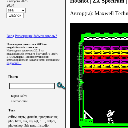
Hotshot | ZX Spectrum |
7 августа 2026
20:34
Автор(ы): Maxwell Techno
Вход
Регистрация
Забыли пароль ?
Новогодняя дискотека 2013 на
megainformatic точка ru
Новогодняя дискотека 2013 на
megainformatic точка ru Ведущий: cj andy;
ВНИМАНИЕ! При прослушивании
композиций после нажатия вами кнопки вос
подробнее...
Поиск
карта сайта
sitemap.xml
Теги
сайты, игры, дизайн, продвижение,
php, html, css, my sql, c++, delphi,
photoshop, 3ds max, fl studio,