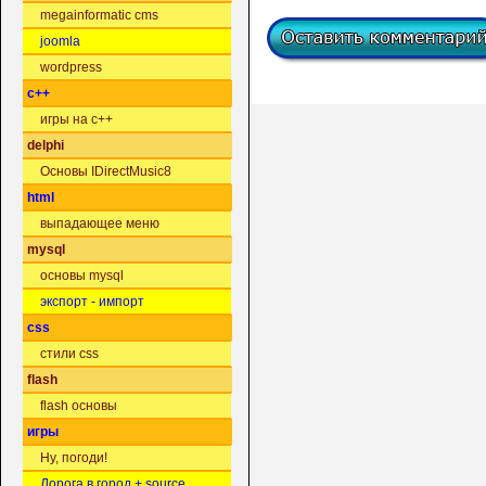
megainformatic cms
joomla
wordpress
c++
игры на c++
delphi
Основы IDirectMusic8
html
выпадающее меню
mysql
основы mysql
экспорт - импорт
css
стили css
flash
flash основы
игры
Ну, погоди!
Дорога в город + source