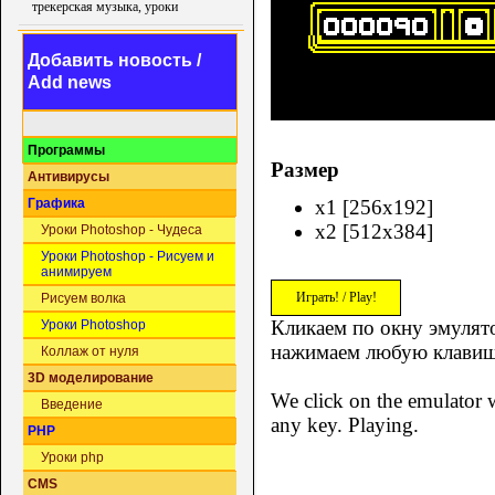
трекерская музыка, уроки
Добавить новость /
Add news
Программы
Размер
Антивирусы
x1 [256x192]
Графика
x2 [512x384]
Уроки Photoshop - Чудеса
Уроки Photoshop - Рисуем и
анимируем
Играть! / Play!
Рисуем волка
Кликаем по окну эмулято
Уроки Photoshop
нажимаем любую клавиш
Коллаж от нуля
3D моделирование
We click on the emulator w
Введение
any key. Playing.
PHP
Уроки php
CMS