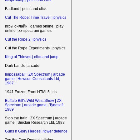
Ninja Jump | point and click
Badland | point and click
Cut The Rope: Time Travel | physics
игры онлайн | games online | play
online | zx-spectrum games
Cut the Rope 2 | physics
Cut the Rope Experiments | physics
King of Thieves | click and jump
Dark Lands | arcade
Impossaball | ZX Spectrum | arcade
game | Hewson Consultants Ltd,
1987
1941 Frozen Front HTML5 | rts
Buffalo Bill's Wild West Show | ZX
Spectrum | arcade game | Tynesoft,
1989
Stop the train | ZX Spectrum | arcade
game | Sinclair Research Ltd, 1983
Guns n Glory Heroes | tower defence